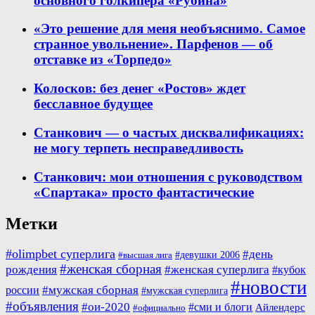
основного голкипера «Рубина»
«Это решение для меня необъяснимо. Самое
странное увольнение». Парфенов — об
отставке из «Торпедо»
Колосков: без денег «Ростов» ждет
бесславное будущее
Станкович — о частых дисквалификациях:
не могу терпеть несправедливость
Станкович: мои отношения с руководством
«Спартака» просто фантастические
Метки
#olimpbet суперлига
#день
#девушки 2006
#высшая лига
#женская сборная
рождения
#женская суперлига
#кубок
#новости
#мужская сборная
россии
#мужская суперлига
#объявления
#ои-2020
#сми и блоги
Айлендерс
#официально