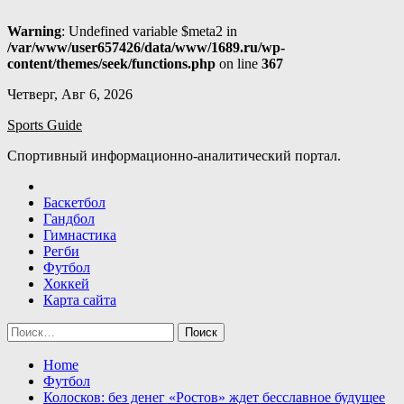
Warning
: Undefined variable $meta2 in
/var/www/user657426/data/www/1689.ru/wp-
content/themes/seek/functions.php
on line
367
Skip
Четверг, Авг 6, 2026
to
Sports Guide
content
Спортивный информационно-аналитический портал.
Баскетбол
Гандбол
Гимнастика
Регби
Футбол
Хоккей
Карта сайта
Найти:
Home
Футбол
Колосков: без денег «Ростов» ждет бесславное будущее