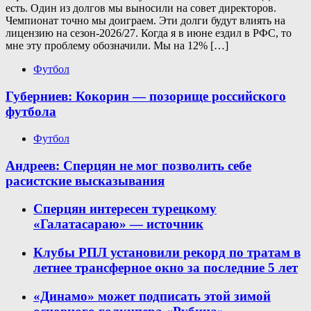
есть. Один из долгов мы выносили на совет директоров.
Чемпионат точно мы доиграем. Эти долги будут влиять на
лицензию на сезон-2026/27. Когда я в июне ездил в РФС, то
мне эту проблему обозначили. Мы на 12% […]
Футбол
Губерниев: Кокорин — позорище российского
футбола
Футбол
Андреев: Сперцян не мог позволить себе
расистские высказывания
Сперцян интересен турецкому
«Галатасараю» — источник
Клубы РПЛ установили рекорд по тратам в
летнее трансферное окно за последние 5 лет
«Динамо» может подписать этой зимой