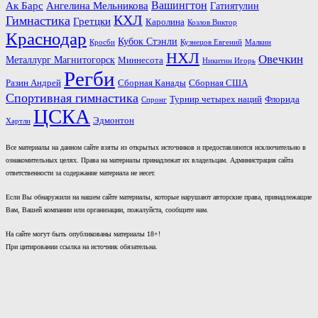
Вашингтон
Ак Барс
Ангелина Мельникова
Гатиятулин
КХЛ
Гимнастика
Гретцки
Каролина
Козлов Виктор
Краснодар
Кубок Стэнли
Кросби
Кузнецов Евгений
Малкин
НХЛ
Овечкин
Металлург Магнитогорск
Миннесота
Никитин Игорь
Регби
Разин Андрей
Сборная Канады
Сборная США
Спортивная гимнастика
Турнир четырех наций
Флорида
Спронг
ЦСКА
Эдмонтон
Хартли
Все материалы на данном сайте взяты из открытых источников и предоставляются исключительно в
ознакомительных целях. Права на материалы принадлежат их владельцам. Администрация сайта
ответственности за содержание материала не несет.
Если Вы обнаружили на нашем сайте материалы, которые нарушают авторские права, принадлежащие
Вам, Вашей компании или организации, пожалуйста, сообщите нам.
На сайте могут быть опубликованы материалы 18+!
При цитировании ссылка на источник обязательна.