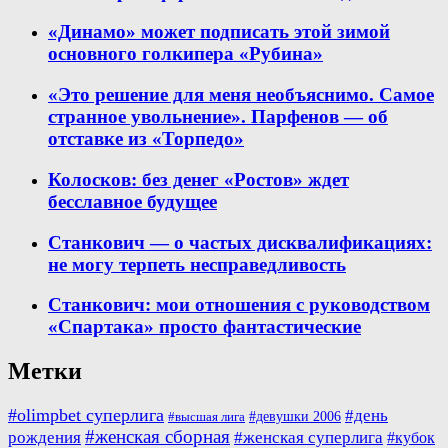
«Динамо» может подписать этой зимой
основного голкипера «Рубина»
«Это решение для меня необъяснимо. Самое
странное увольнение». Парфенов — об
отставке из «Торпедо»
Колосков: без денег «Ростов» ждет
бесславное будущее
Станкович — о частых дисквалификациях:
не могу терпеть несправедливость
Станкович: мои отношения с руководством
«Спартака» просто фантастические
Метки
#olimpbet суперлига
#день
#девушки 2006
#высшая лига
#женская сборная
рождения
#женская суперлига
#кубок