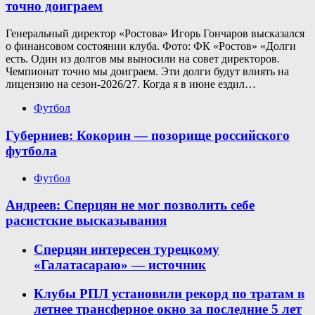
точно доиграем
Генеральный директор «Ростова» Игорь Гончаров высказался
о финансовом состоянии клуба. Фото: ФК «Ростов» «Долги
есть. Один из долгов мы выносили на совет директоров.
Чемпионат точно мы доиграем. Эти долги будут влиять на
лицензию на сезон-2026/27. Когда я в июне ездил…
Футбол
Губерниев: Кокорин — позорище российского
футбола
Футбол
Андреев: Сперцян не мог позволить себе
расистские высказывания
Сперцян интересен турецкому
«Галатасараю» — источник
Клубы РПЛ установили рекорд по тратам в
летнее трансферное окно за последние 5 лет