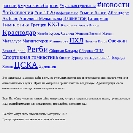
#новости
#мужская сборная
россии
#мужская суперлига
#объявления
#ои-2020
#сми и блоги
Айлендерс
#официально
Вашингтон
Ак Барс
Ангелина Мельникова
Гатиятулин
КХЛ
Гимнастика
Гретцки
Каролина
Козлов Виктор
Краснодар
Кубок Стэнли
Кросби
Кузнецов Евгений
Малкин
НХЛ
Овечкин
Металлург Магнитогорск
Миннесота
Никитин Игорь
Регби
Разин Андрей
Сборная Канады
Сборная США
Спортивная гимнастика
Турнир четырех наций
Флорида
Спронг
ЦСКА
Эдмонтон
Хартли
Все материалы на данном сайте взяты из открытых источников и предоставляются исключительно в
ознакомительных целях. Права на материалы принадлежат их владельцам. Администрация сайта
ответственности за содержание материала не несет.
Если Вы обнаружили на нашем сайте материалы, которые нарушают авторские права, принадлежащие
Вам, Вашей компании или организации, пожалуйста, сообщите нам.
На сайте могут быть опубликованы материалы 18+!
При цитировании ссылка на источник обязательна.