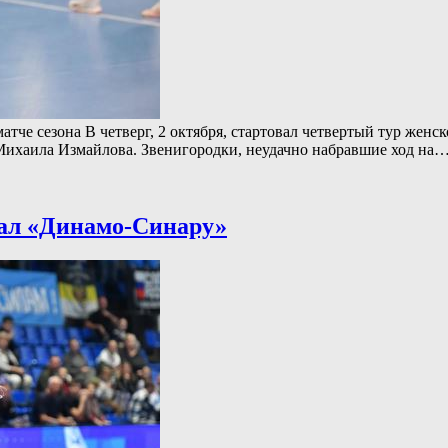
тче сезона В четверг, 2 октября, стартовал четвертый тур жен
Михаила Измайлова. Звенигородки, неудачно набравшие ход на
рал «Динамо-Синару»