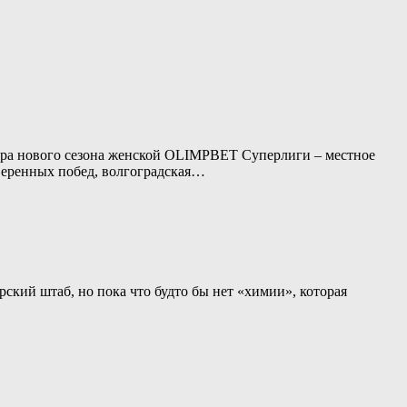
 тура нового сезона женской OLIMPBET Суперлиги – местное
веренных побед, волгоградская…
ский штаб, но пока что будто бы нет «химии», которая