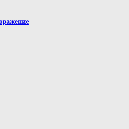
поражение