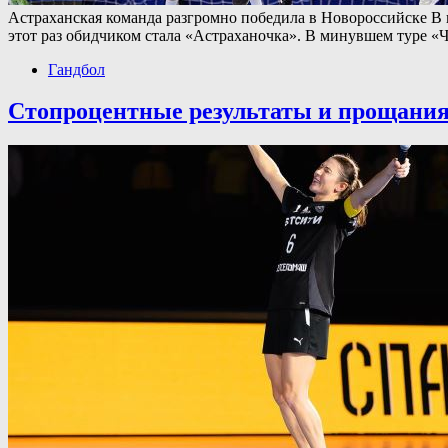
Астраханская команда разгромно победила в Новороссийске В
этот раз обидчиком стала «Астраханочка». В минувшем туре 
Гандбол
Стопроцентные результаты и прощани