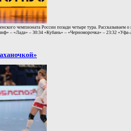
нского чемпионата России позади четыре тура. Рассказываем о 
ыиф» – «Лада» – 30:34 «Кубань» – «Черноморочка» – 23:32 «Уф
раханочкой»