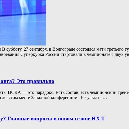
В субботу, 27 сентября, в Волгограде состоялся матч третьего
воевания Суперкубка России стартовали в чемпионате с двух у
онга? Это правильно
ты ЦСКА — это парадокс. Есть состав, есть чемпионский тренер
на девятом месте Западной конференции. Результаты…
у? Главные вопросы в новом сезоне НХЛ