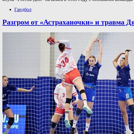
Гандбол
Разгром от «Астраханочки» и травма Д