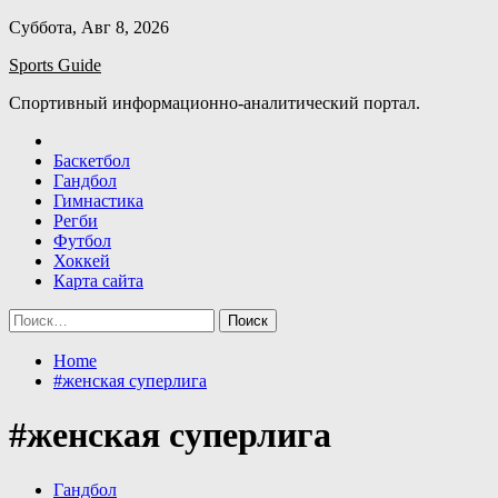
Skip
Суббота, Авг 8, 2026
to
Sports Guide
content
Спортивный информационно-аналитический портал.
Баскетбол
Гандбол
Гимнастика
Регби
Футбол
Хоккей
Карта сайта
Найти:
Home
#женская суперлига
#женская суперлига
Гандбол