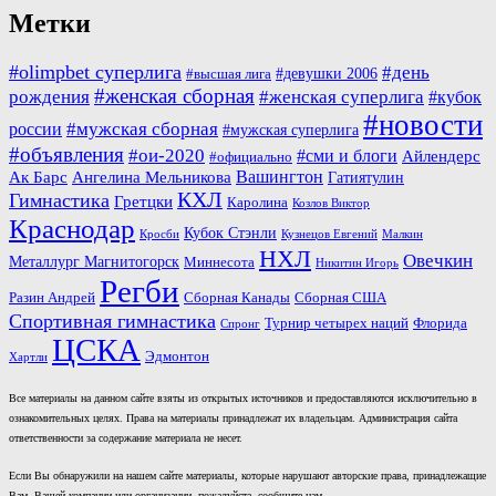
Метки
#olimpbet суперлига
#день
#девушки 2006
#высшая лига
#женская сборная
рождения
#женская суперлига
#кубок
#новости
#мужская сборная
россии
#мужская суперлига
#объявления
#ои-2020
#сми и блоги
Айлендерс
#официально
Вашингтон
Ак Барс
Ангелина Мельникова
Гатиятулин
КХЛ
Гимнастика
Гретцки
Каролина
Козлов Виктор
Краснодар
Кубок Стэнли
Кросби
Кузнецов Евгений
Малкин
НХЛ
Овечкин
Металлург Магнитогорск
Миннесота
Никитин Игорь
Регби
Разин Андрей
Сборная Канады
Сборная США
Спортивная гимнастика
Турнир четырех наций
Флорида
Спронг
ЦСКА
Эдмонтон
Хартли
Все материалы на данном сайте взяты из открытых источников и предоставляются исключительно в
ознакомительных целях. Права на материалы принадлежат их владельцам. Администрация сайта
ответственности за содержание материала не несет.
Если Вы обнаружили на нашем сайте материалы, которые нарушают авторские права, принадлежащие
Вам, Вашей компании или организации, пожалуйста, сообщите нам.