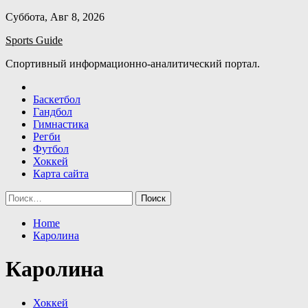
Skip
Суббота, Авг 8, 2026
to
Sports Guide
content
Спортивный информационно-аналитический портал.
Баскетбол
Гандбол
Гимнастика
Регби
Футбол
Хоккей
Карта сайта
Найти:
Home
Каролина
Каролина
Хоккей