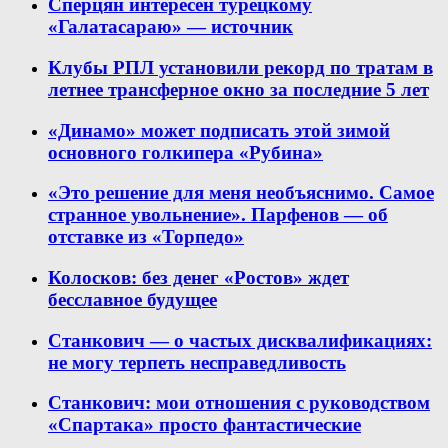
Сперцян интересен турецкому
«Галатасараю» — источник
Клубы РПЛ установили рекорд по тратам в
летнее трансферное окно за последние 5 лет
«Динамо» может подписать этой зимой
основного голкипера «Рубина»
«Это решение для меня необъяснимо. Самое
странное увольнение». Парфенов — об
отставке из «Торпедо»
Колосков: без денег «Ростов» ждет
бесславное будущее
Станкович — о частых дисквалификациях:
не могу терпеть несправедливость
Станкович: мои отношения с руководством
«Спартака» просто фантастические