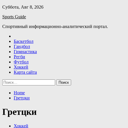
Skip
Суббота, Авг 8, 2026
to
Sports Guide
content
Спортивный информационно-аналитический портал.
Баскетбол
Гандбол
Гимнастика
Регби
Футбол
Хоккей
Карта сайта
Найти:
Home
Гретцки
Гретцки
Хоккей