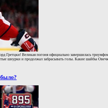
орд Гретцки! Великая погоня официально завершилась триумфо
елтые шнурки и продолжал забрасывать голы. Какие шайбы Ове
 было?