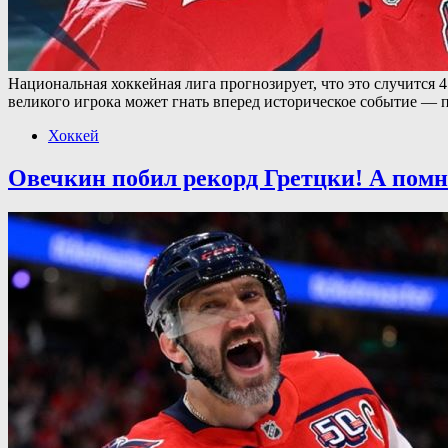
Национальная хоккейная лига прогнозирует, что это случится 
великого игрока может гнать вперед историческое событие — п
Хоккей
Овечкин побил рекорд Гретцки! А пом