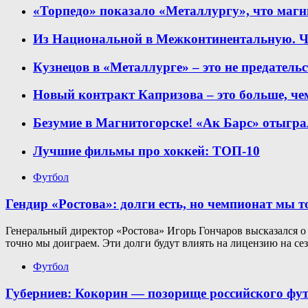
«Торпедо» показало «Металлургу», что магн
Из Национальной в Межконтинентальную. Ч
Кузнецов в «Металлурге» – это не предатель
Новый контракт Капризова – это больше, че
Безумие в Магнитогорске! «Ак Барс» отыграл
Лучшие фильмы про хоккей: ТОП-10
Футбол
Гендир «Ростова»: долги есть, но чемпионат мы 
Генеральный директор «Ростова» Игорь Гончаров высказался о
точно мы доиграем. Эти долги будут влиять на лицензию на се
Футбол
Губерниев: Кокорин — позорище российского фу