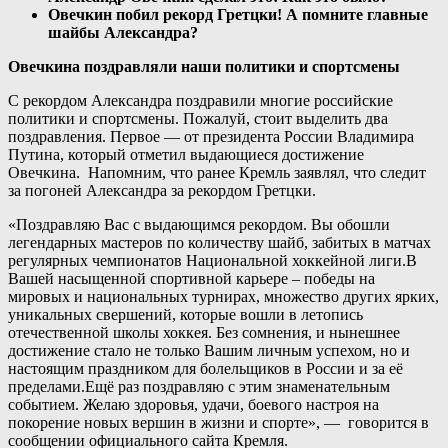
Овечкин побил рекорд Гретцки! А помните главные
шайбы Александра?
Овечкина поздравляли наши политики и спортсмены
С рекордом Александра поздравили многие российские
политики и спортсмены. Пожалуй, стоит выделить два
поздравления. Первое — от президента России Владимира
Путина, который отметил выдающиеся достижение
Овечкина. Напомним, что ранее Кремль заявлял, что следит
за погоней Александра за рекордом Гретцки.
«Поздравляю Вас с выдающимся рекордом. Вы обошли
легендарных мастеров по количеству шайб, забитых в матчах
регулярных чемпионатов Национальной хоккейной лиги.В
Вашей насыщенной спортивной карьере – победы на
мировых и национальных турнирах, множество других ярких,
уникальных свершений, которые вошли в летопись
отечественной школы хоккея. Без сомнения, и нынешнее
достижение стало не только Вашим личным успехом, но и
настоящим праздником для болельщиков в России и за её
пределами.Ещё раз поздравляю с этим знаменательным
событием. Желаю здоровья, удачи, боевого настроя на
покорение новых вершин в жизни и спорте», — говорится в
сообщении официального сайта Кремля.