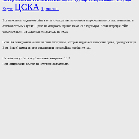
ЦСКА
Эдмонтон
Хартли
Все материалы на данном сайте взяты из открытых источников и предоставляются исключительно в
ознакомительных целях. Права на материалы принадлежат их владельцам. Администрация сайта
ответственности за содержание материала не несет.
Если Вы обнаружили на нашем сайте материалы, которые нарушают авторские права, принадлежащие
Вам, Вашей компании или организации, пожалуйста, сообщите нам.
На сайте могут быть опубликованы материалы 18+!
При цитировании ссылка на источник обязательна.