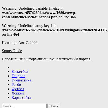
Warning
: Undefined variable $meta2 in
/var/www/user657426/data/www/1689.ru/wp-
content/themes/seek/functions.php
on line
366
Warning
: Undefined array key 1 in
/var/www/user657426/data/www/1689.ru/ingotsik/data/INGOTS
on line
464
Skip
Пятница, Авг 7, 2026
to
Sports Guide
content
Спортивный информационно-аналитический портал.
Баскетбол
Гандбол
Гимнастика
Регби
Футбол
Хоккей
Карта сайта
Найти: