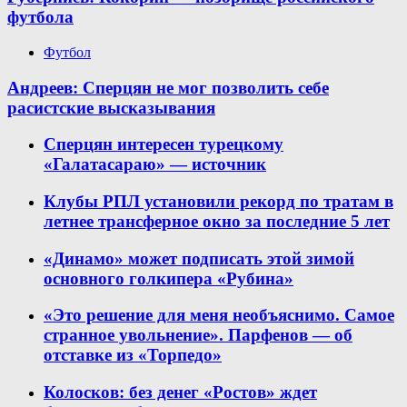
футбола
Футбол
Андреев: Сперцян не мог позволить себе
расистские высказывания
Сперцян интересен турецкому
«Галатасараю» — источник
Клубы РПЛ установили рекорд по тратам в
летнее трансферное окно за последние 5 лет
«Динамо» может подписать этой зимой
основного голкипера «Рубина»
«Это решение для меня необъяснимо. Самое
странное увольнение». Парфенов — об
отставке из «Торпедо»
Колосков: без денег «Ростов» ждет