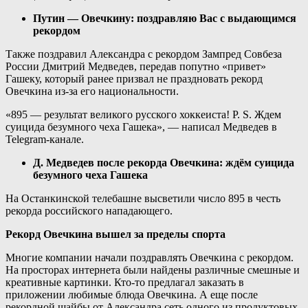
Путин — Овечкину: поздравляю Вас с выдающимся
рекордом
Также поздравил Александра с рекордом Зампред Совбеза
России Дмитрий Медведев, передав попутно «привет»
Гашеку, который ранее призвал не праздновать рекорд
Овечкина из-за его национальности.
«895 — результат великого русского хоккеиста! P. S. Ждем
суицида безумного чеха Гашека», — написал Медведев в
Telegram-канале.
Д. Медведев после рекорда Овечкина: ждём суицида
безумного чеха Гашека
На Останкинской телебашне высветили число 895 в честь
рекорда российского нападающего.
Рекорд Овечкина вышел за пределы спорта
Многие компании начали поздравлять Овечкина с рекордом.
На просторах интернета были найдены различные смешные и
креативные картинки. Кто-то предлагал заказать в
приложении любимые блюда Овечкина. А еще после
рекордной шайбы от Александра сеть одного из продуктовых