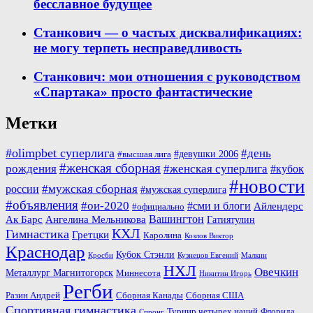
бесславное будущее
Станкович — о частых дисквалификациях:
не могу терпеть несправедливость
Станкович: мои отношения с руководством
«Спартака» просто фантастические
Метки
#olimpbet суперлига
#день
#девушки 2006
#высшая лига
#женская сборная
рождения
#женская суперлига
#кубок
#новости
#мужская сборная
россии
#мужская суперлига
#объявления
#ои-2020
#сми и блоги
Айлендерс
#официально
Вашингтон
Ак Барс
Ангелина Мельникова
Гатиятулин
КХЛ
Гимнастика
Гретцки
Каролина
Козлов Виктор
Краснодар
Кубок Стэнли
Кросби
Кузнецов Евгений
Малкин
НХЛ
Овечкин
Металлург Магнитогорск
Миннесота
Никитин Игорь
Регби
Разин Андрей
Сборная Канады
Сборная США
Спортивная гимнастика
Турнир четырех наций
Флорида
Спронг