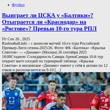
Футбол
Выиграет ли ЦСКА у «Балтики»?
Отыграется ли «Краснодар» на
«Ростове»? Превью 10-го тура РПЛ
Пт Сен 26 , 2025
Rusfootball.info – с анонсом матчей 10-го тура Российской
Премьер-Лиги сезона-2025/26. Фото: ФК «Балтика» «Крылья
Советов» — «Динамо» (Москва) 26 сентября 2025
18:00Стадион: Солидарность Самара АренаСамара 10-й тур
откроет матч соседей по турнирной таблице. «Крылья
Советов» и московское «Динамо» имеют у себя в активе по 12
очков и располагаются на 9-10 […]