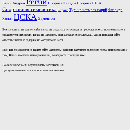
Регби
Разин Андрей
Сборная Канады
Сборная США
Спортивная гимнастика
Турнир четырех наций
Флорида
Спронг
ЦСКА
Эдмонтон
Хартли
Все материалы на данном сайте взяты из открытых источников и предоставляются исключительно в
ознакомительных целях. Права на материалы принадлежат их владельцам. Администрация сайта
ответственности за содержание материала не несет.
Если Вы обнаружили на нашем сайте материалы, которые нарушают авторские права, принадлежащие
Вам, Вашей компании или организации, пожалуйста, сообщите нам.
На сайте могут быть опубликованы материалы 18+!
При цитировании ссылка на источник обязательна.