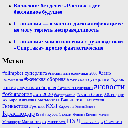
Колосков: без денег «Ростов» ждет
бесславное будущее
Станкович — о частых дисквалификациях:
не могу терпеть несправедливость
Станкович: мои отношения с руководством
«Спартака» просто фантастические
Метки
#olimpbet суперлига
#день
#девушки 2006
#высшая лига
#женская сборная
рождения
#женская суперлига
#кубок
#новости
#мужская сборная
россии
#мужская суперлига
#объявления
#ои-2020
#сми и блоги
Айлендерс
#официально
Вашингтон
Ак Барс
Ангелина Мельникова
Гатиятулин
КХЛ
Гимнастика
Гретцки
Каролина
Козлов Виктор
Краснодар
Кубок Стэнли
Кросби
Кузнецов Евгений
Малкин
НХЛ
Овечкин
Металлург Магнитогорск
Миннесота
Никитин Игорь