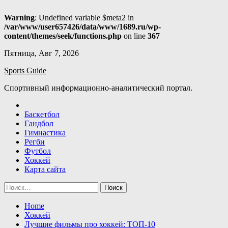
Warning
: Undefined variable $meta2 in
/var/www/user657426/data/www/1689.ru/wp-
content/themes/seek/functions.php
on line
367
Skip
Пятница, Авг 7, 2026
to
Sports Guide
content
Спортивный информационно-аналитический портал.
Баскетбол
Гандбол
Гимнастика
Регби
Футбол
Хоккей
Карта сайта
Найти:
Home
Хоккей
Лучшие фильмы про хоккей: ТОП-10