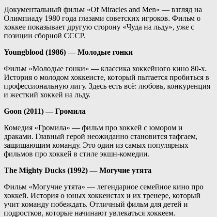
Документальный фильм «Of Miracles and Men» — взгляд на
Олимпиаду 1980 года глазами советских игроков. Фильм о
хоккее показывает другую сторону «Чуда на льду», уже с
позиции сборной СССР.
Youngblood (1986) — Молодые гонки
Фильм «Молодые гонки» — классика хоккейного кино 80-х.
История о молодом хоккеисте, который пытается пробиться в
профессиональную лигу. Здесь есть всё: любовь, конкуренция
и жесткий хоккей на льду.
Goon (2011) — Громила
Комедия «Громила» — фильм про хоккей с юмором и
драками. Главный герой неожиданно становится тафгаем,
защищающим команду. Это один из самых популярных
фильмов про хоккей в стиле экшн-комедии.
The Mighty Ducks (1992) — Могучие утята
Фильм «Могучие утята» — легендарное семейное кино про
хоккей. История о юных хоккеистах и их тренере, который
учит команду побеждать. Отличный фильм для детей и
подростков, которые начинают увлекаться хоккеем.