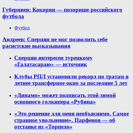
Губерниев: Кокорин — позорище российского
футбола
Футбол
Андреев: Сперцян не мог позволить себе
расистские высказывания
Сперцян интересен турецкому
«Галатасараю» — источник
Клубы РПЛ установили рекорд по тратам в
летнее трансферное окно за последние 5 лет
«Динамо» может подписать этой зимой
основного голкипера «Рубина»
«Это решение для меня необъяснимо. Самое
странное увольнение». Парфенов — об
отставке из «Торпедо»