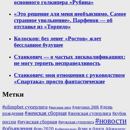
основного голкипера «Рубина»
«Это решение для меня необъяснимо. Самое
странное увольнение». Парфенов — об
отставке из «Торпедо»
Колосков: без денег «Ростов» ждет
бесславное будущее
Станкович — о частых дисквалификациях:
не могу терпеть несправедливость
Станкович: мои отношения с руководством
«Спартака» просто фантастические
Метки
#olimpbet суперлига
#день
#девушки 2006
#высшая лига
#женская сборная
рождения
#женская суперлига
#кубок
#новости
#мужская сборная
россии
#мужская суперлига
#объявления
#ои-2020
#сми и блоги
Айлендерс
#официально