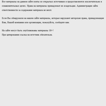
Все материалы на данном сайте взяты из открытых источников и предоставляются исключительно в
ознакомительных целях. Права на материалы принадлежат их владельцам. Администрация сайта
ответственности за содержание материала не несет.
Если Вы обнаружили на нашем сайте материалы, которые нарушают авторские права, принадлежащие
Вам, Вашей компании или организации, пожалуйста, сообщите нам.
На сайте могут быть опубликованы материалы 18+!
При цитировании ссылка на источник обязательна.