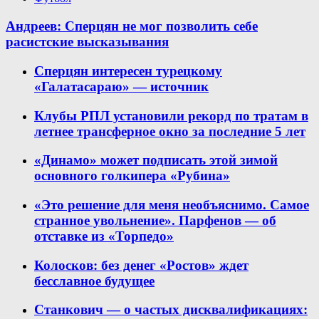
Андреев: Сперцян не мог позволить себе
расистские высказывания
Сперцян интересен турецкому
«Галатасараю» — источник
Клубы РПЛ установили рекорд по тратам в
летнее трансферное окно за последние 5 лет
«Динамо» может подписать этой зимой
основного голкипера «Рубина»
«Это решение для меня необъяснимо. Самое
странное увольнение». Парфенов — об
отставке из «Торпедо»
Колосков: без денег «Ростов» ждет
бесславное будущее
Станкович — о частых дисквалификациях: