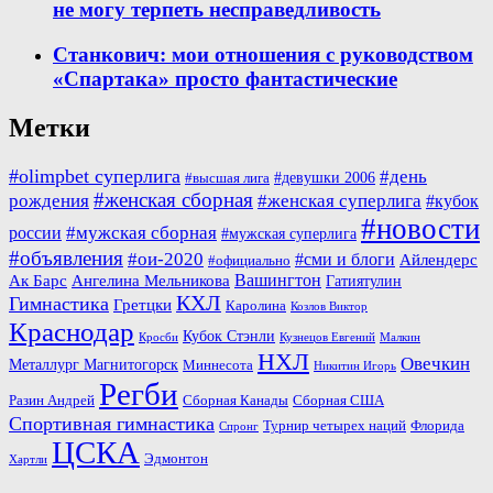
не могу терпеть несправедливость
Станкович: мои отношения с руководством
«Спартака» просто фантастические
Метки
#olimpbet суперлига
#день
#девушки 2006
#высшая лига
#женская сборная
рождения
#женская суперлига
#кубок
#новости
#мужская сборная
россии
#мужская суперлига
#объявления
#ои-2020
#сми и блоги
Айлендерс
#официально
Вашингтон
Ак Барс
Ангелина Мельникова
Гатиятулин
КХЛ
Гимнастика
Гретцки
Каролина
Козлов Виктор
Краснодар
Кубок Стэнли
Кросби
Кузнецов Евгений
Малкин
НХЛ
Овечкин
Металлург Магнитогорск
Миннесота
Никитин Игорь
Регби
Разин Андрей
Сборная Канады
Сборная США
Спортивная гимнастика
Турнир четырех наций
Флорида
Спронг
ЦСКА
Эдмонтон
Хартли