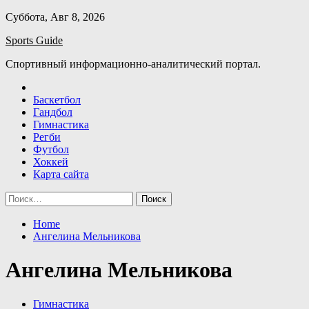
Skip
Суббота, Авг 8, 2026
to
Sports Guide
content
Спортивный информационно-аналитический портал.
Баскетбол
Гандбол
Гимнастика
Регби
Футбол
Хоккей
Карта сайта
Найти:
Home
Ангелина Мельникова
Ангелина Мельникова
Гимнастика