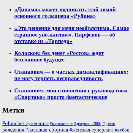
«Динамо» может подписать этой зимой
основного голкипера «Рубина»
«Это решение для меня необъяснимо. Самое
странное увольнение». Парфенов — об
отставке из «Торпедо»
Колосков: без денег «Ростов» ждет
бесславное будущее
Станкович — о частых дисквалификациях:
не могу терпеть несправедливость
Станкович: мои отношения с руководством
«Спартака» просто фантастические
Метки
#olimpbet суперлига
#день
#девушки 2006
#высшая лига
#женская сборная
рождения
#женская суперлига
#кубок