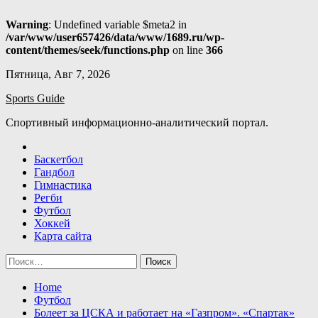
Warning
: Undefined variable $meta2 in
/var/www/user657426/data/www/1689.ru/wp-
content/themes/seek/functions.php
on line
366
Skip
Пятница, Авг 7, 2026
to
Sports Guide
content
Спортивный информационно-аналитический портал.
Баскетбол
Гандбол
Гимнастика
Регби
Футбол
Хоккей
Карта сайта
Найти:
Home
Футбол
Болеет за ЦСКА и работает на «Газпром». «Спартак»