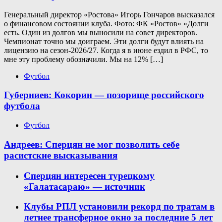
Генеральный директор «Ростова» Игорь Гончаров высказался
о финансовом состоянии клуба. Фото: ФК «Ростов» «Долги
есть. Один из долгов мы выносили на совет директоров.
Чемпионат точно мы доиграем. Эти долги будут влиять на
лицензию на сезон-2026/27. Когда я в июне ездил в РФС, то
мне эту проблему обозначили. Мы на 12% […]
Футбол
Губерниев: Кокорин — позорище российского
футбола
Футбол
Андреев: Сперцян не мог позволить себе
расистские высказывания
Сперцян интересен турецкому
«Галатасараю» — источник
Клубы РПЛ установили рекорд по тратам в
летнее трансферное окно за последние 5 лет