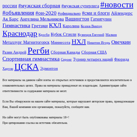
#новости
#мужская сборная
россии
#мужская суперлига
#объявления
#ои-2020
#сми и блоги
Айлендерс
#официально
Вашингтон
Ак Барс
Ангелина Мельникова
Гатиятулин
КХЛ
Гимнастика
Гретцки
Каролина
Козлов Виктор
Краснодар
Кубок Стэнли
Кросби
Кузнецов Евгений
Малкин
НХЛ
Овечкин
Металлург Магнитогорск
Миннесота
Никитин Игорь
Регби
Разин Андрей
Сборная Канады
Сборная США
Спортивная гимнастика
Турнир четырех наций
Флорида
Спронг
ЦСКА
Эдмонтон
Хартли
Все материалы на данном сайте взяты из открытых источников и предоставляются исключительно в
ознакомительных целях. Права на материалы принадлежат их владельцам. Администрация сайта
ответственности за содержание материала не несет.
Если Вы обнаружили на нашем сайте материалы, которые нарушают авторские права, принадлежащие
Вам, Вашей компании или организации, пожалуйста, сообщите нам.
На сайте могут быть опубликованы материалы 18+!
При цитировании ссылка на источник обязательна.