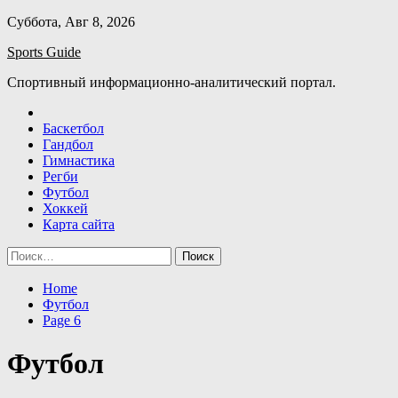
Skip
Суббота, Авг 8, 2026
to
Sports Guide
content
Спортивный информационно-аналитический портал.
Баскетбол
Гандбол
Гимнастика
Регби
Футбол
Хоккей
Карта сайта
Найти:
Home
Футбол
Page 6
Футбол