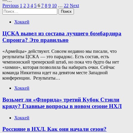
—…
Пагинация
Previous
1
2
3
4
5
6
7
8
9
10
…
22
Next
Найти:
записей
Хоккей
ЦСКА вывел из состава лучшего бомбардира
Спронга? Это правильно
«Армейцы» действуют. Совсем недавно мы писали, что
результаты ЦСКА — это парадокс. Есть состав, есть
чемпионский тренерский штаб, но пока что будто бы нет
«химии», которая позволила бы набирать очки. Сейчас
команда Никитина идет на девятом месте Западной
конференции. Результаты…
Хоккей
Возьмет ли «Флорида» третий Кубок Стэнли
кряду? Главные вопросы в новом сезоне НХЛ
Хоккей
Россияне в НХЛ. Как они начали сезон?