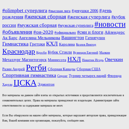
#olimpbet суперлига
#день
#девушки 2006
#высшая лига
#женская сборная
рождения
#женская суперлига
#кубок
#новости
#мужская сборная
россии
#мужская суперлига
#объявления
#ои-2020
#сми и блоги
Айлендерс
#официально
Вашингтон
Ак Барс
Ангелина Мельникова
Гатиятулин
КХЛ
Гимнастика
Гретцки
Каролина
Козлов Виктор
Краснодар
Кубок Стэнли
Кросби
Кузнецов Евгений
Малкин
НХЛ
Овечкин
Металлург Магнитогорск
Миннесота
Никитин Игорь
Регби
Разин Андрей
Сборная Канады
Сборная США
Спортивная гимнастика
Турнир четырех наций
Флорида
Спронг
ЦСКА
Эдмонтон
Хартли
Все материалы на данном сайте взяты из открытых источников и предоставляются исключительно в
ознакомительных целях. Права на материалы принадлежат их владельцам. Администрация сайта
ответственности за содержание материала не несет.
Если Вы обнаружили на нашем сайте материалы, которые нарушают авторские права, принадлежащие
Вам, Вашей компании или организации, пожалуйста, сообщите нам.