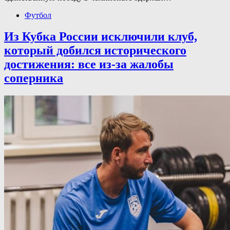
Футбол
Из Кубка России исключили клуб,
который добился исторического
достижения: все из-за жалобы
соперника