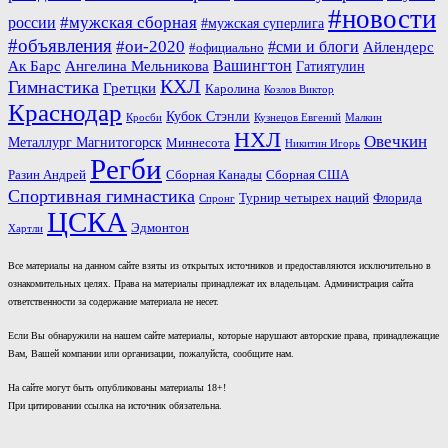
#новости
#мужская сборная
россии
#мужская суперлига
#объявления
#ои-2020
#сми и блоги
Айлендерс
#официально
Вашингтон
Ак Барс
Ангелина Мельникова
Гатиятулин
КХЛ
Гимнастика
Гретцки
Каролина
Козлов Виктор
Краснодар
Кубок Стэнли
Кросби
Кузнецов Евгений
Малкин
НХЛ
Овечкин
Металлург Магнитогорск
Миннесота
Никитин Игорь
Регби
Разин Андрей
Сборная Канады
Сборная США
Спортивная гимнастика
Турнир четырех наций
Флорида
Спронг
ЦСКА
Эдмонтон
Хартли
Все материалы на данном сайте взяты из открытых источников и предоставляются исключительно в
ознакомительных целях. Права на материалы принадлежат их владельцам. Администрация сайта
ответственности за содержание материала не несет.
Если Вы обнаружили на нашем сайте материалы, которые нарушают авторские права, принадлежащие
Вам, Вашей компании или организации, пожалуйста, сообщите нам.
На сайте могут быть опубликованы материалы 18+!
При цитировании ссылка на источник обязательна.