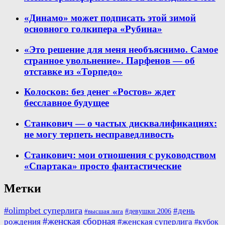
«Динамо» может подписать этой зимой
основного голкипера «Рубина»
«Это решение для меня необъяснимо. Самое
странное увольнение». Парфенов — об
отставке из «Торпедо»
Колосков: без денег «Ростов» ждет
бесславное будущее
Станкович — о частых дисквалификациях:
не могу терпеть несправедливость
Станкович: мои отношения с руководством
«Спартака» просто фантастические
Метки
#olimpbet суперлига
#день
#девушки 2006
#высшая лига
#женская сборная
рождения
#женская суперлига
#кубок