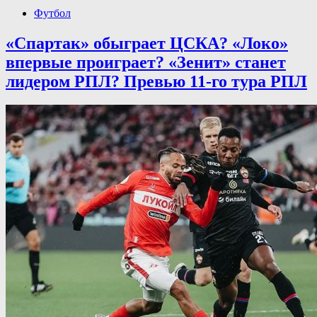
Футбол
«Спартак» обыграет ЦСКА? «Локо»
впервые проиграет? «Зенит» станет
лидером РПЛ? Превью 11-го тура РПЛ