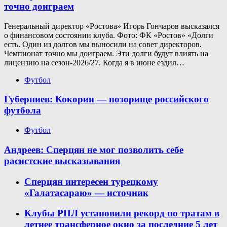
точно доиграем
Генеральный директор «Ростова» Игорь Гончаров высказался
о финансовом состоянии клуба. Фото: ФК «Ростов» «Долги
есть. Один из долгов мы выносили на совет директоров.
Чемпионат точно мы доиграем. Эти долги будут влиять на
лицензию на сезон-2026/27. Когда я в июне ездил…
Футбол
Губерниев: Кокорин — позорище российского
футбола
Футбол
Андреев: Сперцян не мог позволить себе
расистские высказывания
Сперцян интересен турецкому
«Галатасараю» — источник
Клубы РПЛ установили рекорд по тратам в
летнее трансферное окно за последние 5 лет