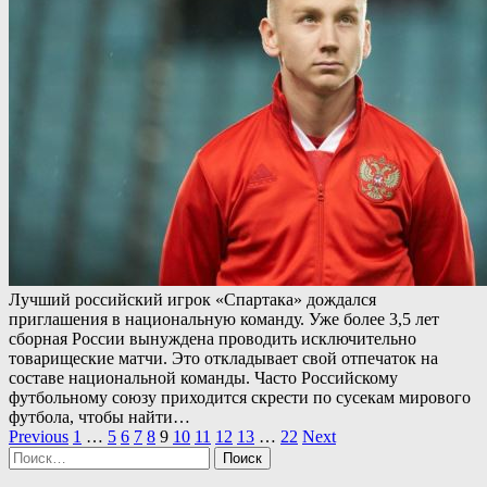
Лучший российский игрок «Спартака» дождался
приглашения в национальную команду. Уже более 3,5 лет
сборная России вынуждена проводить исключительно
товарищеские матчи. Это откладывает свой отпечаток на
составе национальной команды. Часто Российскому
футбольному союзу приходится скрести по сусекам мирового
футбола, чтобы найти…
Пагинация
Previous
1
…
5
6
7
8
9
10
11
12
13
…
22
Next
Найти:
записей