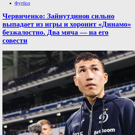
Футбол
Червиченко: Зайнутдинов сильно
выпадает из игры и хоронит «Динамо»
безжалостно. Два мяча — на его
совести