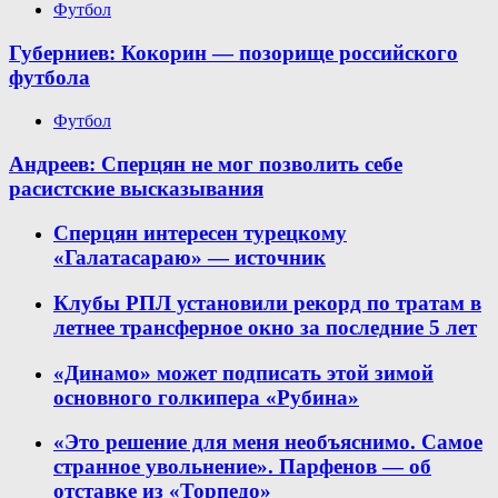
Футбол
Губерниев: Кокорин — позорище российского
футбола
Футбол
Андреев: Сперцян не мог позволить себе
расистские высказывания
Сперцян интересен турецкому
«Галатасараю» — источник
Клубы РПЛ установили рекорд по тратам в
летнее трансферное окно за последние 5 лет
«Динамо» может подписать этой зимой
основного голкипера «Рубина»
«Это решение для меня необъяснимо. Самое
странное увольнение». Парфенов — об
отставке из «Торпедо»