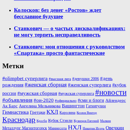
Колосков: без денег «Ростов» ждет
бесславное будущее
Станкович — о частых дисквалификациях:
не могу терпеть несправедливость
Станкович: мои отношения с руководством
«Спартака» просто фантастические
Метки
#olimpbet суперлига
#день
#девушки 2006
#высшая лига
#женская сборная
рождения
#женская суперлига
#кубок
#новости
#мужская сборная
россии
#мужская суперлига
#объявления
#ои-2020
#сми и блоги
Айлендерс
#официально
Вашингтон
Ак Барс
Ангелина Мельникова
Гатиятулин
КХЛ
Гимнастика
Гретцки
Каролина
Козлов Виктор
Краснодар
Кубок Стэнли
Кросби
Кузнецов Евгений
Малкин
НХЛ
Овечкин
Металлург Магнитогорск
Миннесота
Никитин Игорь