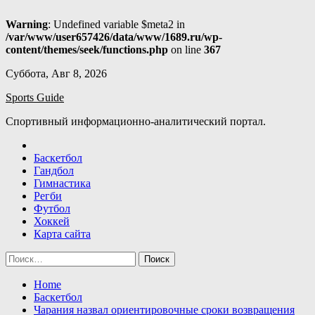
Warning
: Undefined variable $meta2 in
/var/www/user657426/data/www/1689.ru/wp-
content/themes/seek/functions.php
on line
367
Skip
Суббота, Авг 8, 2026
to
Sports Guide
content
Спортивный информационно-аналитический портал.
Баскетбол
Гандбол
Гимнастика
Регби
Футбол
Хоккей
Карта сайта
Найти:
Home
Баскетбол
Чарания назвал ориентировочные сроки возвращения