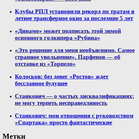
Клубы РПЛ установили рекорд по тратам в
летнее трансферное окно за последние 5 лет
«Динамо» может подписать этой зимой
основного голкипера «Рубина»
«Это решение для меня необъяснимо. Самое
странное увольнение». Парфенов — об
отставке из «Торпедо»
Колосков: без денег «Ростов» ждет
бесславное будущее
Станкович — о частых дисквалификациях:
не могу терпеть несправедливость
Станкович: мои отношения с руководством
«Спартака» просто фантастические
Метки