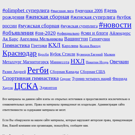
#olimpbet суперлига
#день
#девушки 2006
#высшая лига
#женская сборная
рождения
#женская суперлига
#кубок
#новости
#мужская сборная
россии
#мужская суперлига
#объявления
#ои-2020
#сми и блоги
Айлендерс
#официально
Вашингтон
Ак Барс
Ангелина Мельникова
Гатиятулин
КХЛ
Гимнастика
Гретцки
Каролина
Козлов Виктор
Краснодар
Кубок Стэнли
Кросби
Кузнецов Евгений
Малкин
НХЛ
Овечкин
Металлург Магнитогорск
Миннесота
Никитин Игорь
Регби
Разин Андрей
Сборная Канады
Сборная США
Спортивная гимнастика
Турнир четырех наций
Флорида
Спронг
ЦСКА
Эдмонтон
Хартли
Все материалы на данном сайте взяты из открытых источников и предоставляются исключительно в
ознакомительных целях. Права на материалы принадлежат их владельцам. Администрация сайта
ответственности за содержание материала не несет.
Если Вы обнаружили на нашем сайте материалы, которые нарушают авторские права, принадлежащие
Вам, Вашей компании или организации, пожалуйста, сообщите нам.