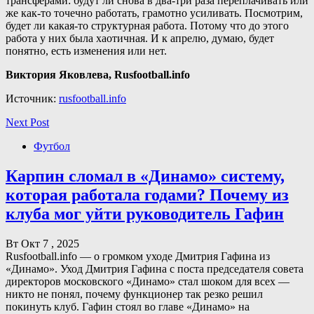
трансферами: будут ли снова в два-три раза переплачивать или
же как-то точечно работать, грамотно усиливать. Посмотрим,
будет ли какая-то структурная работа. Потому что до этого
работа у них была хаотичная. И к апрелю, думаю, будет
понятно, есть изменения или нет.
Виктория Яковлева, Rusfootball.info
Источник:
rusfootball.info
Next Post
Футбол
Карпин сломал в «Динамо» систему,
которая работала годами? Почему из
клуба мог уйти руководитель Гафин
Вт Окт 7 , 2025
Rusfootball.info — о громком уходе Дмитрия Гафина из
«Динамо». Уход Дмитрия Гафина с поста председателя совета
директоров московского «Динамо» стал шоком для всех —
никто не понял, почему функционер так резко решил
покинуть клуб. Гафин стоял во главе «Динамо» на