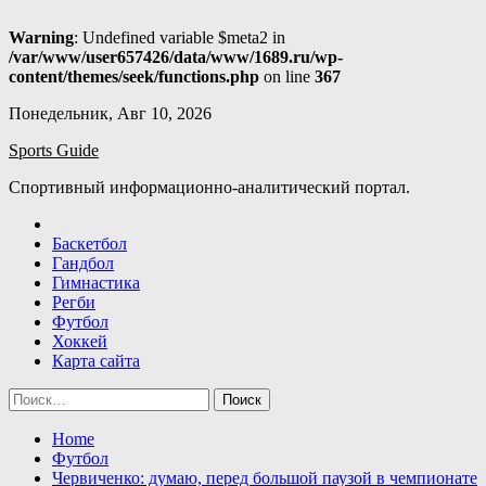
Warning
: Undefined variable $meta2 in
/var/www/user657426/data/www/1689.ru/wp-
content/themes/seek/functions.php
on line
367
Skip
Понедельник, Авг 10, 2026
to
Sports Guide
content
Спортивный информационно-аналитический портал.
Баскетбол
Гандбол
Гимнастика
Регби
Футбол
Хоккей
Карта сайта
Найти:
Home
Футбол
Червиченко: думаю, перед большой паузой в чемпионате