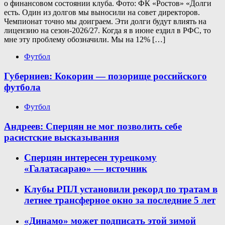
о финансовом состоянии клуба. Фото: ФК «Ростов» «Долги
есть. Один из долгов мы выносили на совет директоров.
Чемпионат точно мы доиграем. Эти долги будут влиять на
лицензию на сезон-2026/27. Когда я в июне ездил в РФС, то
мне эту проблему обозначили. Мы на 12% […]
Футбол
Губерниев: Кокорин — позорище российского
футбола
Футбол
Андреев: Сперцян не мог позволить себе
расистские высказывания
Сперцян интересен турецкому
«Галатасараю» — источник
Клубы РПЛ установили рекорд по тратам в
летнее трансферное окно за последние 5 лет
«Динамо» может подписать этой зимой