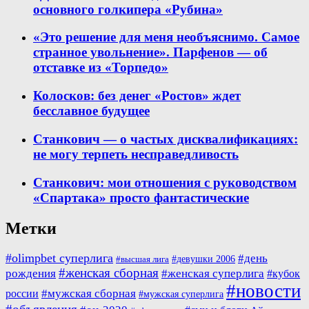
основного голкипера «Рубина»
«Это решение для меня необъяснимо. Самое
странное увольнение». Парфенов — об
отставке из «Торпедо»
Колосков: без денег «Ростов» ждет
бесславное будущее
Станкович — о частых дисквалификациях:
не могу терпеть несправедливость
Станкович: мои отношения с руководством
«Спартака» просто фантастические
Метки
#olimpbet суперлига
#день
#девушки 2006
#высшая лига
#женская сборная
рождения
#женская суперлига
#кубок
#новости
#мужская сборная
россии
#мужская суперлига