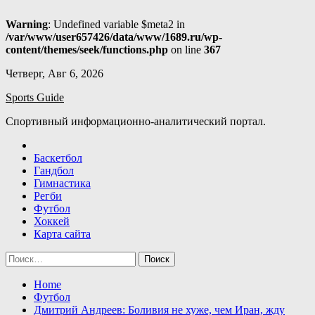
Warning
: Undefined variable $meta2 in
/var/www/user657426/data/www/1689.ru/wp-
content/themes/seek/functions.php
on line
367
Skip
Четверг, Авг 6, 2026
to
Sports Guide
content
Спортивный информационно-аналитический портал.
Баскетбол
Гандбол
Гимнастика
Регби
Футбол
Хоккей
Карта сайта
Найти:
Home
Футбол
Дмитрий Андреев: Боливия не хуже, чем Иран, жду