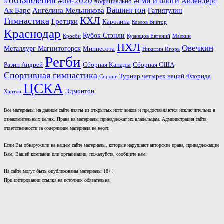
#объявления
#ои-2020
#сми и блоги
Айлендерс
#официально
Вашингтон
Ак Барс
Ангелина Мельникова
Гатиятулин
КХЛ
Гимнастика
Гретцки
Каролина
Козлов Виктор
Краснодар
Кубок Стэнли
Кросби
Кузнецов Евгений
Малкин
НХЛ
Овечкин
Металлург Магнитогорск
Миннесота
Никитин Игорь
Регби
Разин Андрей
Сборная Канады
Сборная США
Спортивная гимнастика
Турнир четырех наций
Флорида
Спронг
ЦСКА
Эдмонтон
Хартли
Все материалы на данном сайте взяты из открытых источников и предоставляются исключительно в
ознакомительных целях. Права на материалы принадлежат их владельцам. Администрация сайта
ответственности за содержание материала не несет.
Если Вы обнаружили на нашем сайте материалы, которые нарушают авторские права, принадлежащие
Вам, Вашей компании или организации, пожалуйста, сообщите нам.
На сайте могут быть опубликованы материалы 18+!
При цитировании ссылка на источник обязательна.