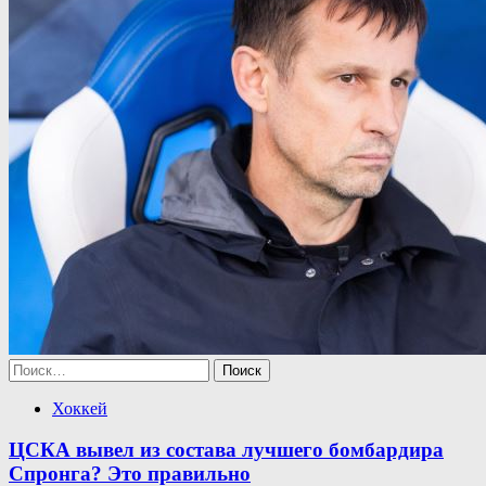
Найти:
Хоккей
ЦСКА вывел из состава лучшего бомбардира
Спронга? Это правильно