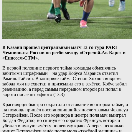
В Казани прошёл центральный матч 13-го тура PARI
Чемпионата России по регби между «Стрелой-Ак Барс» и
«Енисеем-СТМ».
В первой половине первого тайма команды обменялись
забитыми штрафными – на удар Кобуса Мараиса ответил
Рамиль Гайсин. В концовке тайма Степан Хохлов вовремя
забрал мяч из схватки и приземлил его в зачётке. Кобус забил
реализацию, а перед самым перерывом второй раз попал в
ворота после штрафного (13:3)
Красноярцы быстро сократили отставание во втором тайме, и
на помощь пришёл восстановившийся после травмы Франсуа
Эстерхейзен. После его коридора в центре поля мяч выиграл
Богдан Федотко, но скинул его обратно Франсуа, который
убежал в чужую зачётку по левому краю. А через несколько
минут Эстерхейзен занёс после мола «тяжёлой машины» и