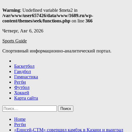
Warning
: Undefined variable $meta2 in
/var/www/user657426/data/www/1689.ru/wp-
content/themes/seek/functions.php
on line
366
Skip
Четверг, Авг 6, 2026
to
Sports Guide
content
Спортивный информационно-аналитический портал.
Баскетбол
Гандбол
Гимнастика
Регби
Футбол
Хоккей
Карта сайта
Найти:
Home
Регби
«Енисей-СТМ» совершил камбэк в Казани и выиграл