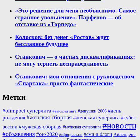
«Это решение для меня необъяснимо. Самое
странное увольнение». Парфенов — об
отставке из «Торпедо»
Колосков: без денег «Ростов» ждет
бесславное будущее
Станкович — о частых дисквалификациях:
не могу терпеть несправедливость
Станкович: мои отношения с руководством
«Спартака» просто фантастические
Метки
#olimpbet суперлига
#день
#девушки 2006
#высшая лига
#женская сборная
рождения
#женская суперлига
#кубок
#новости
#мужская сборная
россии
#мужская суперлига
#объявления
#ои-2020
#сми и блоги
Айлендерс
#официально