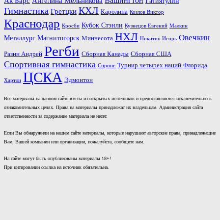
Вашингтон
Ак Барс
Ангелина Мельникова
Гатиятулин
КХЛ
Гимнастика
Гретцки
Каролина
Козлов Виктор
Краснодар
Кубок Стэнли
Кросби
Кузнецов Евгений
Малкин
НХЛ
Овечкин
Металлург Магнитогорск
Миннесота
Никитин Игорь
Регби
Разин Андрей
Сборная Канады
Сборная США
Спортивная гимнастика
Турнир четырех наций
Флорида
Спронг
ЦСКА
Эдмонтон
Хартли
Все материалы на данном сайте взяты из открытых источников и предоставляются исключительно в
ознакомительных целях. Права на материалы принадлежат их владельцам. Администрация сайта
ответственности за содержание материала не несет.
Если Вы обнаружили на нашем сайте материалы, которые нарушают авторские права, принадлежащие
Вам, Вашей компании или организации, пожалуйста, сообщите нам.
На сайте могут быть опубликованы материалы 18+!
При цитировании ссылка на источник обязательна.