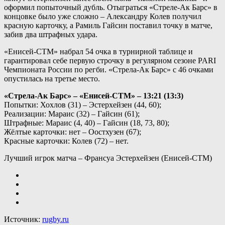
оформил попыточный дубль. Отыграться «Стреле-Ак Барс» в
концовке было уже сложно – Александру Колев получил
красную карточку, а Рамиль Гайсин поставил точку в матче,
забив два штрафных удара.
«Енисей-СТМ» набрал 54 очка в турнирной таблице и
гарантировал себе первую строчку в регулярном сезоне PARI
Чемпионата России по регби. «Стрела-Ак Барс» с 46 очками
опустилась на третье место.
«Стрела-Ак Барс» – «Енисей-СТМ» – 13:21 (13:3)
Попытки: Хохлов (31) – Эстерхейзен (44, 60);
Реализации: Мараис (32) – Гайсин (61);
Штрафные: Мараис (4, 40) – Гайсин (18, 73, 80);
Жёлтые карточки: нет – Оостхузен (67);
Красные карточки: Колев (72) – нет.
Лучший игрок матча – Франсуа Эстерхейзен (Енисей-СТМ)
Источник:
rugby.ru