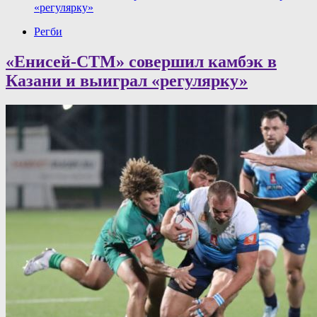
«регулярку»
Регби
«Енисей-СТМ» совершил камбэк в
Казани и выиграл «регулярку»