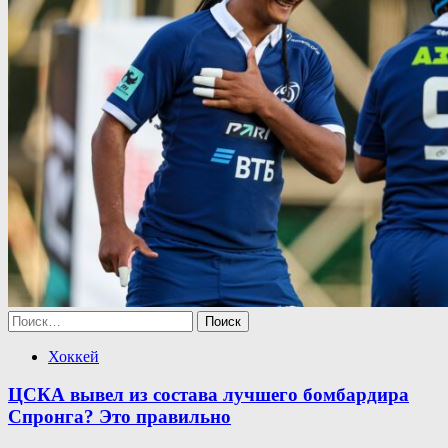
Найти:
Хоккей
ЦСКА вывел из состава лучшего бомбардира
Спронга? Это правильно