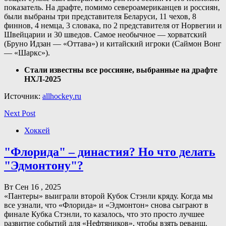
показатель. На драфте, помимо североамериканцев и россиян,
были выбраны три представителя Беларуси, 11 чехов, 8
финнов, 4 немца, 3 словака, по 2 представителя от Норвегии и
Швейцарии и 30 шведов. Самое необычное — хорватский
(Бруно Идзан — «Оттава») и китайский игроки (Саймон Вонг
— «Шаркс»).
Стали известны все россияне, выбранные на драфте
НХЛ-2025
Источник:
allhockey.ru
Next Post
Хоккей
"Флорида" – династия? Но что делать
"Эдмонтону"?
Вт Сен 16 , 2025
«Пантеры» выиграли второй Кубок Стэнли кряду. Когда мы
все узнали, что «Флорида» и «Эдмонтон» снова сыграют в
финале Кубка Стэнли, то казалось, что это просто лучшее
развитие событий для «Нефтяников», чтобы взять реванш.