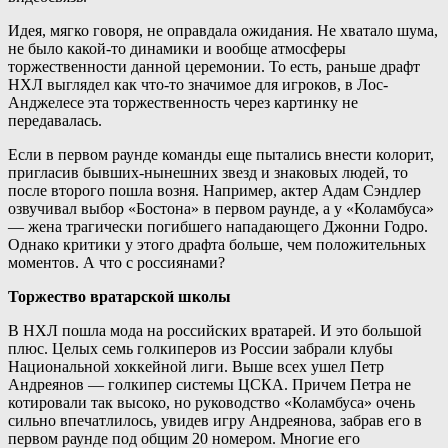
Идея, мягко говоря, не оправдала ожидания. Не хватало шума,
не было какой-то динамики и вообще атмосферы
торжественности данной церемонии. То есть, раньше драфт
НХЛ выглядел как что-то значимое для игроков, в Лос-
Анджелесе эта торжественность через картинку не
передавалась.
Если в первом раунде команды еще пытались внести колорит,
пригласив бывших-нынешних звезд и знаковых людей, то
после второго пошла возня. Например, актер Адам Сэндлер
озвучивал выбор «Бостона» в первом раунде, а у «Коламбуса»
— жена трагически погибшего нападающего Джонни Годро.
Однако критики у этого драфта больше, чем положительных
моментов. А что с россиянами?
Торжество вратарской школы
В НХЛ пошла мода на российских вратарей. И это большой
плюс. Целых семь голкиперов из России забрали клубы
Национальной хоккейной лиги. Выше всех ушел Петр
Андреянов — голкипер системы ЦСКА. Причем Петра не
котировали так высоко, но руководство «Коламбуса» очень
сильно впечатлилось, увидев игру Андреянова, забрав его в
первом раунде под общим 20 номером. Многие его