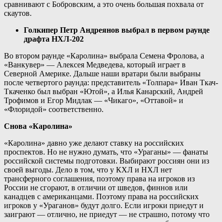
сравнивают с Бобровским, а это очень большая похвала от
скаутов.
Голкипер Петр Андреянов выбрал в первом раунде
драфта НХЛ-202
Во втором раунде «Каролина» выбрала Семена Фролова, а
«Ванкувер» — Алексея Медведева, который играет в
Северной Америке. Дальше наши вратари были выбраны
после четвертого раунда: представитель «Толпара» Иван Ткач-
Ткаченко был выбран «Ютой», а Илья Канарский, Андрей
Трофимов и Егор Мидлак — «Чикаго», «Оттавой» и
«Флоридой» соответственно.
Снова «Каролина»
«Каролина» давно уже делают ставку на российских
проспектов. Но не нужно думать, что «Ураганы» — фанаты
российской системы подготовки. Выбирают россиян они из
своей выгоды. Дело в том, что у КХЛ и НХЛ нет
трансферного соглашения, поэтому права на игроков из
России не сгорают, в отличии от шведов, финнов или
канадцев с американцами. Поэтому права на российских
игроков у «Ураганов» будут долго. Если игроки приедут и
заиграют — отлично, не приедут — не страшно, потому что