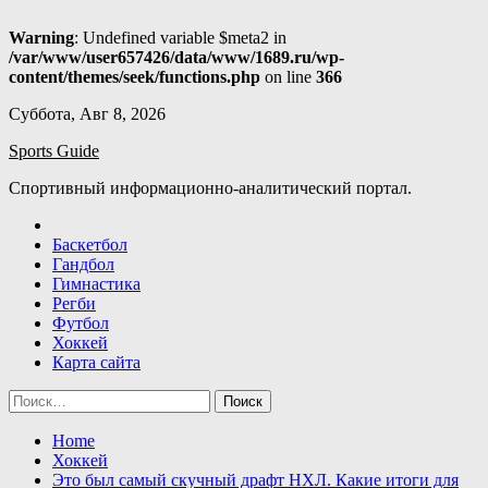
Warning
: Undefined variable $meta2 in
/var/www/user657426/data/www/1689.ru/wp-
content/themes/seek/functions.php
on line
366
Skip
Суббота, Авг 8, 2026
to
Sports Guide
content
Спортивный информационно-аналитический портал.
Баскетбол
Гандбол
Гимнастика
Регби
Футбол
Хоккей
Карта сайта
Найти:
Home
Хоккей
Это был самый скучный драфт НХЛ. Какие итоги для