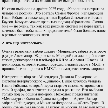
права сохранятся, а их можно потом выгодно обменять.
Из семи выборов на драфте 2025 года, «Каролина» потратила
четыре на россиян. Это вратарь Семен Фролов, нападающий
Иван Рябкин, а также защитники Курбан Лиъматов и Роман
Баусов. Кому-то может нравиться подход «Ураганов». Лично
мне — не очень, так как всех россиян система не переварит, а
хотелось бы, чтобы наших представителей было больше, плюс
в разных организациях лиги.
А что еще интересного?
Очень грамотный выбор сделал «Монреаль», забрав во втором
раунде Александра Жаровского. Молодой нападающий в этом
сезоне дебютировал в плей-офф КХЛ за «Салават Юлаев». И
для игрока, который только проводил первый сезон в МХЛ, а
прошлый сезон провел в НМХЛ, он смотрелся очень здорово.
Интересен выбор от «Айлендерс» Даниила Прохорова из
системы петербургского «Динамо». Выше хотелось увидеть
Ивана Рябкина, который перед стартом сезона котировался в
топ-10 драфта, но значительно упал в рейтинге. Его выбрали
только под 62 общим номером. Несколько представителей
«Металлурга» были выбраны на драфте — Артем Гончар
забрал «Рейнджерс», а Михаила Федорова — «Сент-Луис». В
общей сумме был выбран 21 игрок из России. И это неплохой