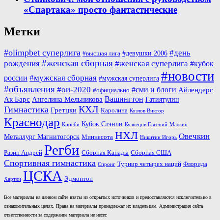
«Спартака» просто фантастические
Метки
#olimpbet суперлига
#день
#девушки 2006
#высшая лига
#женская сборная
рождения
#женская суперлига
#кубок
#новости
#мужская сборная
россии
#мужская суперлига
#объявления
#ои-2020
#сми и блоги
Айлендерс
#официально
Вашингтон
Ак Барс
Ангелина Мельникова
Гатиятулин
КХЛ
Гимнастика
Гретцки
Каролина
Козлов Виктор
Краснодар
Кубок Стэнли
Кросби
Кузнецов Евгений
Малкин
НХЛ
Овечкин
Металлург Магнитогорск
Миннесота
Никитин Игорь
Регби
Разин Андрей
Сборная Канады
Сборная США
Спортивная гимнастика
Турнир четырех наций
Флорида
Спронг
ЦСКА
Эдмонтон
Хартли
Все материалы на данном сайте взяты из открытых источников и предоставляются исключительно в
ознакомительных целях. Права на материалы принадлежат их владельцам. Администрация сайта
ответственности за содержание материала не несет.