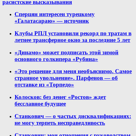
расистские высказывания
Сперцян интересен турецкому
«Галатасараю» — источник
Клубы РПЛ установили рекорд по тратам в
летнее трансферное окно за последние 5 лет
«Динамо» может подписать этой зимой
основного голкипера «Рубина»
«Это решение для меня необъяснимо. Самое
странное увольнение». Парфенов — об
отставке из «Торпедо»
Колосков: без денег «Ростов» ждет
бесславное будущее
Станкович — о частых дисквалификациях:
не могу терпеть несправедливость
Станкович: мои отношения с руководством