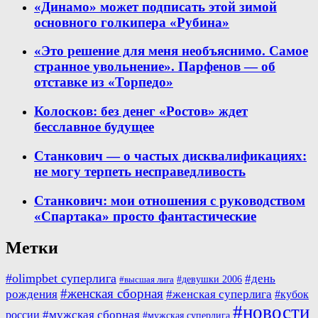
«Динамо» может подписать этой зимой
основного голкипера «Рубина»
«Это решение для меня необъяснимо. Самое
странное увольнение». Парфенов — об
отставке из «Торпедо»
Колосков: без денег «Ростов» ждет
бесславное будущее
Станкович — о частых дисквалификациях:
не могу терпеть несправедливость
Станкович: мои отношения с руководством
«Спартака» просто фантастические
Метки
#olimpbet суперлига
#день
#девушки 2006
#высшая лига
#женская сборная
рождения
#женская суперлига
#кубок
#новости
#мужская сборная
россии
#мужская суперлига