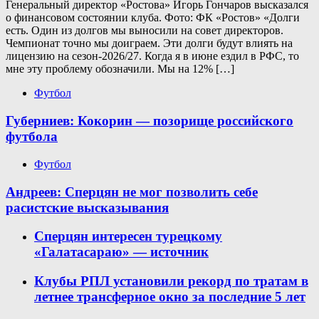
Генеральный директор «Ростова» Игорь Гончаров высказался
о финансовом состоянии клуба. Фото: ФК «Ростов» «Долги
есть. Один из долгов мы выносили на совет директоров.
Чемпионат точно мы доиграем. Эти долги будут влиять на
лицензию на сезон-2026/27. Когда я в июне ездил в РФС, то
мне эту проблему обозначили. Мы на 12% […]
Футбол
Губерниев: Кокорин — позорище российского
футбола
Футбол
Андреев: Сперцян не мог позволить себе
расистские высказывания
Сперцян интересен турецкому
«Галатасараю» — источник
Клубы РПЛ установили рекорд по тратам в
летнее трансферное окно за последние 5 лет