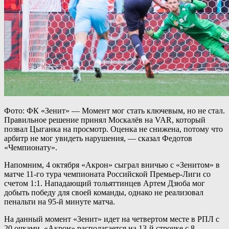
Фото: ФК «Зенит» — Момент мог стать ключевым, но не стал.
Правильное решение принял Москалёв на VAR, который
позвал Цыганка на просмотр. Оценка не снижена, потому что
арбитр не мог увидеть нарушения, — сказал Федотов
«Чемпионату».
Напомним, 4 октября «Акрон» сыграл вничью с «Зенитом» в
матче 11-го тура чемпионата Российской Премьер-Лиги со
счетом 1:1. Нападающий тольяттинцев Артем Дзюба мог
добыть победу для своей команды, однако не реализовал
пенальти на 95-й минуте матча.
На данный момент «Зенит» идет на четвертом месте в РПЛ с
20 очками, «Акрон» располагается на 13-й строчке с 8