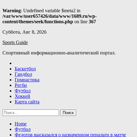
Warning
: Undefined variable $meta2 in
/var/www/user657426/data/www/1689.ru/wp-
content/themes/seek/functions.php
on line
367
Skip
Суббота, Авг 8, 2026
to
Sports Guide
content
Спортивный информационно-аналитический портал.
Баскетбол
Гандбол
Гимнастика
Регби
Футбол
Хоккей
Карта сайта
Найти:
Home
Футбол
Федотов высказался о назначенном пенальти в матче