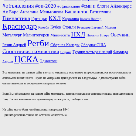
#объявления
#ои-2020
#сми и блоги
Айлендерс
#официально
Вашингтон
Ак Барс
Ангелина Мельникова
Гатиятулин
КХЛ
Гимнастика
Гретцки
Каролина
Козлов Виктор
Краснодар
Кубок Стэнли
Кросби
Кузнецов Евгений
Малкин
НХЛ
Овечкин
Металлург Магнитогорск
Миннесота
Никитин Игорь
Регби
Разин Андрей
Сборная Канады
Сборная США
Спортивная гимнастика
Турнир четырех наций
Флорида
Спронг
ЦСКА
Эдмонтон
Хартли
Все материалы на данном сайте взяты из открытых источников и предоставляются исключительно в
ознакомительных целях. Права на материалы принадлежат их владельцам. Администрация сайта
ответственности за содержание материала не несет.
Если Вы обнаружили на нашем сайте материалы, которые нарушают авторские права, принадлежащие
Вам, Вашей компании или организации, пожалуйста, сообщите нам.
На сайте могут быть опубликованы материалы 18+!
При цитировании ссылка на источник обязательна.