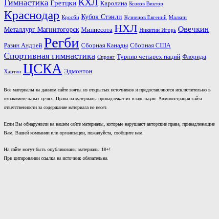
КХЛ
Гимнастика
Гретцки
Каролина
Козлов Виктор
Краснодар
Кубок Стэнли
Кросби
Кузнецов Евгений
Малкин
НХЛ
Овечкин
Металлург Магнитогорск
Миннесота
Никитин Игорь
Регби
Разин Андрей
Сборная Канады
Сборная США
Спортивная гимнастика
Турнир четырех наций
Флорида
Спронг
ЦСКА
Эдмонтон
Хартли
Все материалы на данном сайте взяты из открытых источников и предоставляются исключительно в
ознакомительных целях. Права на материалы принадлежат их владельцам. Администрация сайта
ответственности за содержание материала не несет.
Если Вы обнаружили на нашем сайте материалы, которые нарушают авторские права, принадлежащие
Вам, Вашей компании или организации, пожалуйста, сообщите нам.
На сайте могут быть опубликованы материалы 18+!
При цитировании ссылка на источник обязательна.