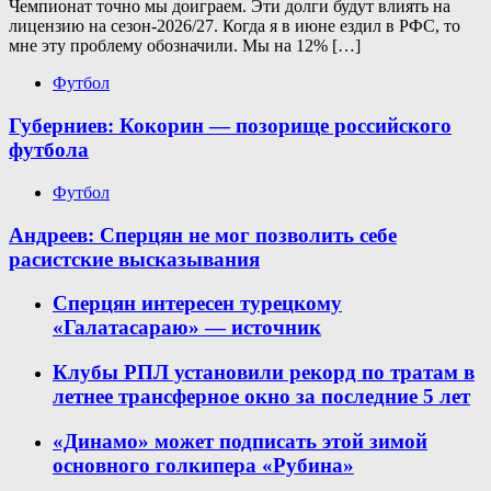
Чемпионат точно мы доиграем. Эти долги будут влиять на
лицензию на сезон-2026/27. Когда я в июне ездил в РФС, то
мне эту проблему обозначили. Мы на 12% […]
Футбол
Губерниев: Кокорин — позорище российского
футбола
Футбол
Андреев: Сперцян не мог позволить себе
расистские высказывания
Сперцян интересен турецкому
«Галатасараю» — источник
Клубы РПЛ установили рекорд по тратам в
летнее трансферное окно за последние 5 лет
«Динамо» может подписать этой зимой
основного голкипера «Рубина»