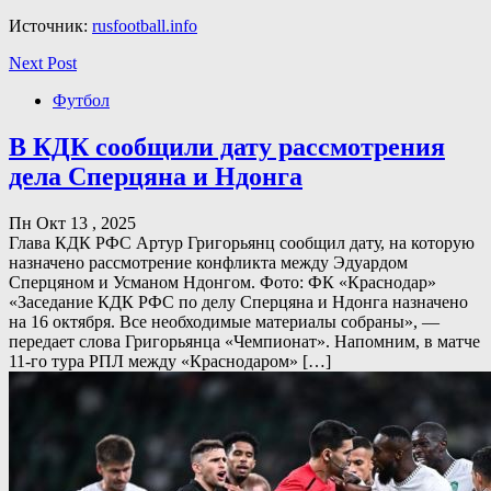
Источник:
rusfootball.info
Next Post
Футбол
В КДК сообщили дату рассмотрения
дела Сперцяна и Ндонга
Пн Окт 13 , 2025
Глава КДК РФС Артур Григорьянц сообщил дату, на которую
назначено рассмотрение конфликта между Эдуардом
Сперцяном и Усманом Ндонгом. Фото: ФК «Краснодар»
«Заседание КДК РФС по делу Сперцяна и Ндонга назначено
на 16 октября. Все необходимые материалы собраны», —
передает слова Григорьянца «Чемпионат». Напомним, в матче
11-го тура РПЛ между «Краснодаром» […]