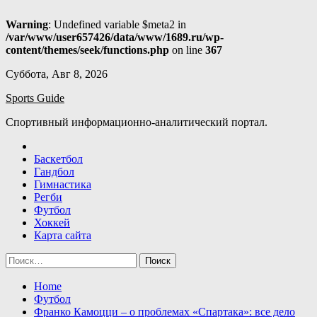
Warning
: Undefined variable $meta2 in
/var/www/user657426/data/www/1689.ru/wp-
content/themes/seek/functions.php
on line
367
Skip
Суббота, Авг 8, 2026
to
Sports Guide
content
Спортивный информационно-аналитический портал.
Баскетбол
Гандбол
Гимнастика
Регби
Футбол
Хоккей
Карта сайта
Найти:
Home
Футбол
Франко Камоцци – о проблемах «Спартака»: все дело