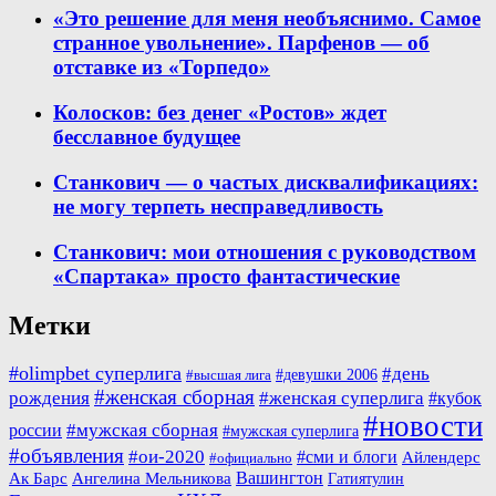
«Это решение для меня необъяснимо. Самое
странное увольнение». Парфенов — об
отставке из «Торпедо»
Колосков: без денег «Ростов» ждет
бесславное будущее
Станкович — о частых дисквалификациях:
не могу терпеть несправедливость
Станкович: мои отношения с руководством
«Спартака» просто фантастические
Метки
#olimpbet суперлига
#день
#девушки 2006
#высшая лига
#женская сборная
рождения
#женская суперлига
#кубок
#новости
#мужская сборная
россии
#мужская суперлига
#объявления
#ои-2020
#сми и блоги
Айлендерс
#официально
Вашингтон
Ак Барс
Ангелина Мельникова
Гатиятулин