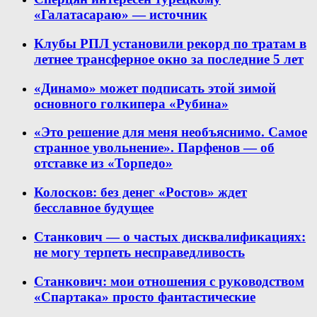
«Галатасараю» — источник
Клубы РПЛ установили рекорд по тратам в
летнее трансферное окно за последние 5 лет
«Динамо» может подписать этой зимой
основного голкипера «Рубина»
«Это решение для меня необъяснимо. Самое
странное увольнение». Парфенов — об
отставке из «Торпедо»
Колосков: без денег «Ростов» ждет
бесславное будущее
Станкович — о частых дисквалификациях:
не могу терпеть несправедливость
Станкович: мои отношения с руководством
«Спартака» просто фантастические