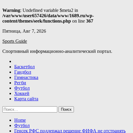
Warning
: Undefined variable $meta2 in
/var/www/user657426/data/www/1689.ru/wp-
content/themes/seek/functions.php
on line
367
Skip
Пятница, Авг 7, 2026
to
Sports Guide
content
Спортивный информационно-аналитический портал.
Баскетбол
Гандбол
Гимнастика
Регби
Футбол
Хоккей
Карта сайта
Найти:
Home
Футбол
Генсек РФС поддержал решение ФИФА не отстранять