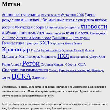
Метки
#olimpbet суперлига
#день
#девушки 2006
#высшая лига
#женская сборная
рождения
#женская суперлига
#кубок
#новости
#мужская сборная
россии
#мужская суперлига
#объявления
#ои-2020
#сми и блоги
Айлендерс
#официально
Вашингтон
Ак Барс
Ангелина Мельникова
Гатиятулин
КХЛ
Гимнастика
Гретцки
Каролина
Козлов Виктор
Краснодар
Кубок Стэнли
Кросби
Кузнецов Евгений
Малкин
НХЛ
Овечкин
Металлург Магнитогорск
Миннесота
Никитин Игорь
Регби
Разин Андрей
Сборная Канады
Сборная США
Спортивная гимнастика
Турнир четырех наций
Флорида
Спронг
ЦСКА
Эдмонтон
Хартли
Все материалы на данном сайте взяты из открытых источников и предоставляются исключительно в
ознакомительных целях. Права на материалы принадлежат их владельцам. Администрация сайта
ответственности за содержание материала не несет.
Если Вы обнаружили на нашем сайте материалы, которые нарушают авторские права, принадлежащие
Вам, Вашей компании или организации, пожалуйста, сообщите нам.