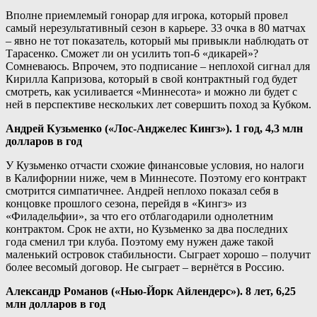
Вполне приемлемый гонорар для игрока, который провел
самый нерезультативный сезон в карьере. 33 очка в 80 матчах
– явно не тот показатель, который мы привыкли наблюдать от
Тарасенко. Сможет ли он усилить топ-6 «дикарей»?
Сомневаюсь. Впрочем, это подписание – неплохой сигнал для
Кирилла Капризова, который в свой контрактный год будет
смотреть, как усиливается «Миннесота» и можно ли будет с
ней в перспективе нескольких лет совершить поход за Кубком.
Андрей Кузьменко («Лос-Анджелес Кингз»). 1 год, 4,3 млн
долларов в год
У Кузьменко отчасти схожие финансовые условия, но налоги
в Калифорнии ниже, чем в Миннесоте. Поэтому его контракт
смотрится симпатичнее. Андрей неплохо показал себя в
концовке прошлого сезона, перейдя в «Кингз» из
«Филадельфии», за что его отблагодарили однолетним
контрактом. Срок не ахти, но Кузьменко за два последних
года сменил три клуба. Поэтому ему нужен даже такой
маленький островок стабильности. Сыграет хорошо – получит
более весомый договор. Не сыграет – вернётся в Россию.
Александр Романов («Нью-Йорк Айлендерс»). 8 лет, 6,25
млн долларов в год