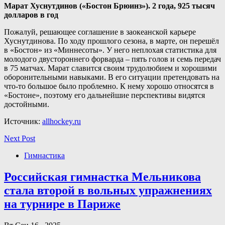
Марат Хуснутдинов («Бостон Брюинз»). 2 года, 925 тысяч
долларов в год
Пожалуй, решающее соглашение в заокеанской карьере
Хуснутдинова. По ходу прошлого сезона, в марте, он перешёл
в «Бостон» из «Миннесоты». У него неплохая статистика для
молодого двустороннего форварда – пять голов и семь передач
в 75 матчах. Марат славится своим трудолюбием и хорошими
оборонительными навыками. В его ситуации претендовать на
что-то большое было проблемно. К нему хорошо относятся в
«Бостоне», поэтому его дальнейшие перспективы видятся
достойными.
Источник:
allhockey.ru
Next Post
Гимнастика
Российская гимнастка Мельникова
стала второй в вольных упражнениях
на турнире в Париже