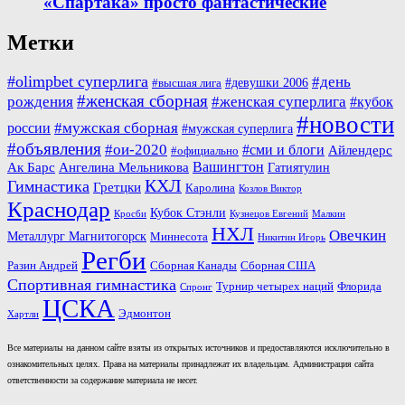
«Спартака» просто фантастические
Метки
#olimpbet суперлига
#день
#девушки 2006
#высшая лига
#женская сборная
рождения
#женская суперлига
#кубок
#новости
#мужская сборная
россии
#мужская суперлига
#объявления
#ои-2020
#сми и блоги
Айлендерс
#официально
Вашингтон
Ак Барс
Ангелина Мельникова
Гатиятулин
КХЛ
Гимнастика
Гретцки
Каролина
Козлов Виктор
Краснодар
Кубок Стэнли
Кросби
Кузнецов Евгений
Малкин
НХЛ
Овечкин
Металлург Магнитогорск
Миннесота
Никитин Игорь
Регби
Разин Андрей
Сборная Канады
Сборная США
Спортивная гимнастика
Турнир четырех наций
Флорида
Спронг
ЦСКА
Эдмонтон
Хартли
Все материалы на данном сайте взяты из открытых источников и предоставляются исключительно в
ознакомительных целях. Права на материалы принадлежат их владельцам. Администрация сайта
ответственности за содержание материала не несет.