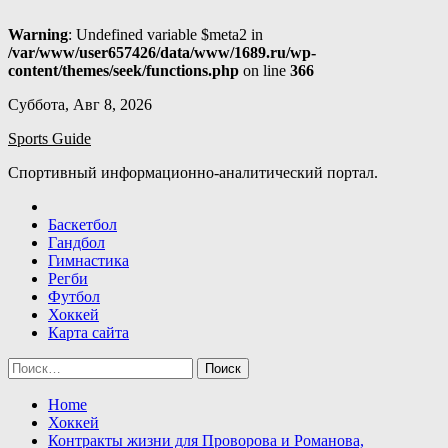
Warning
: Undefined variable $meta2 in
/var/www/user657426/data/www/1689.ru/wp-
content/themes/seek/functions.php
on line
366
Skip
Суббота, Авг 8, 2026
to
Sports Guide
content
Спортивный информационно-аналитический портал.
Баскетбол
Гандбол
Гимнастика
Регби
Футбол
Хоккей
Карта сайта
Найти:
Home
Хоккей
Контракты жизни для Проворова и Романова,