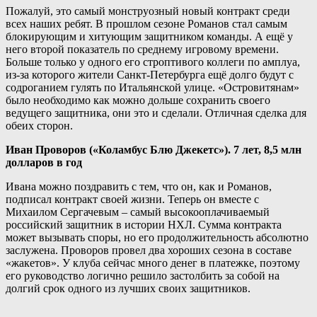
Пожалуй, это самый монструозный новый контракт среди
всех наших ребят. В прошлом сезоне Романов стал самым
блокирующим и хитующим защитником команды. А ещё у
него второй показатель по среднему игровому времени.
Больше только у одного его строптивого коллеги по амплуа,
из-за которого жители Санкт-Петербурга ещё долго будут с
содроганием гулять по Итальянской улице. «Островитянам»
было необходимо как можно дольше сохранить своего
ведущего защитника, они это и сделали. Отличная сделка для
обеих сторон.
Иван Проворов («Коламбус Блю Джекетс»). 7 лет, 8,5 млн
долларов в год
Ивана можно поздравить с тем, что он, как и Романов,
подписал контракт своей жизни. Теперь он вместе с
Михаилом Сергачевым – самый высокооплачиваемый
российский защитник в истории НХЛ. Сумма контракта
может вызывать споры, но его продолжительность абсолютно
заслужена. Проворов провел два хороших сезона в составе
«жакетов». У клуба сейчас много денег в платежке, поэтому
его руководство логично решило застолбить за собой на
долгий срок одного из лучших своих защитников.