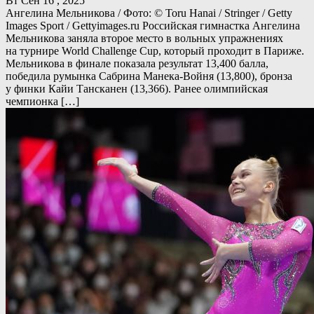
Вт Сен 16 , 2025
Ангелина Мельникова / Фото: © Toru Hanai / Stringer / Getty
Images Sport / Gettyimages.ru Российская гимнастка Ангелина
Мельникова заняла второе место в вольных упражнениях
на турнире World Challenge Cup, который проходит в Париже.
Мельникова в финале показала результат 13,400 балла,
победила румынка Сабрина Манека‑Войня (13,800), бронза
у финки Кайи Тансканен (13,366). Ранее олимпийская
чемпионка […]