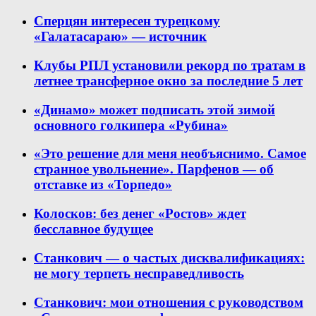
Сперцян интересен турецкому
«Галатасараю» — источник
Клубы РПЛ установили рекорд по тратам в
летнее трансферное окно за последние 5 лет
«Динамо» может подписать этой зимой
основного голкипера «Рубина»
«Это решение для меня необъяснимо. Самое
странное увольнение». Парфенов — об
отставке из «Торпедо»
Колосков: без денег «Ростов» ждет
бесславное будущее
Станкович — о частых дисквалификациях:
не могу терпеть несправедливость
Станкович: мои отношения с руководством