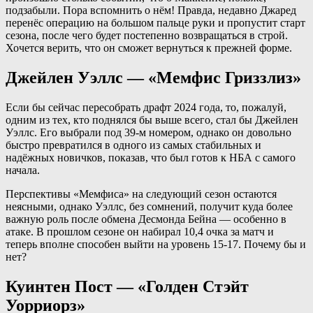
подзабыли. Пора вспомнить о нём! Правда, недавно Джаред
перенёс операцию на большом пальце руки и пропустит старт
сезона, после чего будет постепенно возвращаться в строй.
Хочется верить, что он сможет вернуться к прежней форме.
Джейлен Уэллс — «Мемфис Гриззлиз»
Если бы сейчас пересобрать драфт 2024 года, то, пожалуй,
одним из тех, кто поднялся бы выше всего, стал бы Джейлен
Уэллс. Его выбрали под 39-м номером, однако он довольно
быстро превратился в одного из самых стабильных и
надёжных новичков, показав, что был готов к НБА с самого
начала.
Перспективы «Мемфиса» на следующий сезон остаются
неясными, однако Уэллс, без сомнений, получит куда более
важную роль после обмена Десмонда Бейна — особенно в
атаке. В прошлом сезоне он набирал 10,4 очка за матч и
теперь вполне способен выйти на уровень 15-17. Почему бы и
нет?
Куинтен Пост — «Голден Стэйт
Уорриорз»