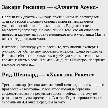
Закари Рисашер — «Атланта Хоукс»
Первый пик драфта 2024 года почти никем не обсуждался,
хотя во второй половине сезона Закари выглядел очень
уверенно, особенно в бросковой игре. Вряд ли из него
вырастет суперзвезда, но сомнений в том, что он способен
провести карьеру на уровне неоднократного участника Матча
всех звёзд, довольно мало.
Интерес к Рисашеру усиливает и то, что многие эксперты
ожидают от «Атланты» прорывного сезона. Конкуренция на
Востоке сейчас не так высока, и у «Хоукс» есть все шансы
громко заявить о себе. Пример «Индианы Пэйсерс» наверняка
вдохновил многих.
Рид Шеппард — «Хьюстон Рокетс»
Третий пик драфта оказался жертвой неожиданного мощного
прогресса «Хьюстона». Из-за этого команда серьёзно
сосредоточилась на результате здесь и сейчас, поэтому не
раздавала минуты просто так. В итоге Рид завершил сезон со
скромными 4,4 очка в среднем за матч.