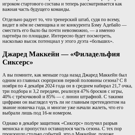
игроком стартового состава и теперь рассматривается как
важная часть будущего команды.
Отдельно радует то, что тренерский штаб, судя по всему,
видит в нём не сменщика и не конкурента Бэму Адебайо —
сместить его было бы почти невозможно, — а именно
партнёра по площадке. Интересно будет посмотреть,
насколько высок потенциал у этого дуэта «больших».
Джаред Маккейн — «Филадельфия
Сиксерс»
А вы помните, как меньше года назад Джаред Маккейн был
одним из главных сюрпризов первой половины сезона? С 8
ноября по 4 декабря 2024 года он в среднем набирал 21,7 очка,
три подбора и 3,2 передачи, реализуя 47% бросков с игры,
40% с трёхочковой и 85% — с линии штрафной. С такими
цифрами он выглядел чуть ли не главным претендентом на
звание новичка года, и многие уже начали жалеть, что его
выбрали лишь под 16-м номером.
Однако в декабре защитник «Сиксерс» получил разрыв
мениска и пропустил оставшуюся часть сезона. С тех пор
произошло столько событий, что о Маккейне, похоже,