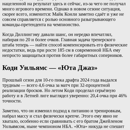
нацеленной на результат здесь и сейчас, из-за чего не получал
много игрового времени. Однако в новом сезоне ситуация,
скорее всего, изменится: Майк Конли заметно сдаёт и уже не
совсем справляется с ролью основного разыгрывающего
команды-претендента на чемпионство.
Когда Диллингэму давали шанс, он нередко впечатлял,
набирая по 20 и более очков. Главная задача тренерского
штаба теперь — найти способ компенсировать его физические
недостатки, ведь при росте 185 см в современной НБА ему
непросто защищаться против более габаритных соперников.
Коди Уильямс — «Юта Джаз»
Прошлый сезон для 10-го пика драфта 2024 года выдался
трудным — всего 4,6 очка за матч при 32-процентной
реализации бросков. Но летом Коди проделал серьёзную
работу и в Летней лиге выглядел уверенно: 20,4 очка при 46%
точности.
Заметно, что он изменил подход к питанию и тренировкам,
набрал массу и стал физически крепче. Этого ему явно не
хватало, особенно если сравнивать с его братом Джейленом
Уильямсом, ныне чемпионом НБА. «Юта» никуда не спешит