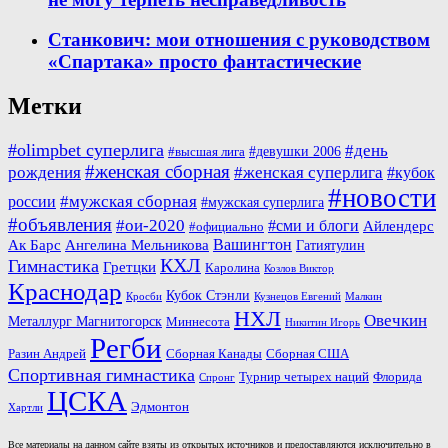
Станкович: мои отношения с руководством
«Спартака» просто фантастические
Метки
#olimpbet суперлига
#день
#девушки 2006
#высшая лига
#женская сборная
рождения
#женская суперлига
#кубок
#новости
#мужская сборная
россии
#мужская суперлига
#объявления
#ои-2020
#сми и блоги
Айлендерс
#официально
Вашингтон
Ак Барс
Ангелина Мельникова
Гатиятулин
КХЛ
Гимнастика
Гретцки
Каролина
Козлов Виктор
Краснодар
Кубок Стэнли
Кросби
Кузнецов Евгений
Малкин
НХЛ
Овечкин
Металлург Магнитогорск
Миннесота
Никитин Игорь
Регби
Разин Андрей
Сборная Канады
Сборная США
Спортивная гимнастика
Турнир четырех наций
Флорида
Спронг
ЦСКА
Эдмонтон
Хартли
Все материалы на данном сайте взяты из открытых источников и предоставляются исключительно в