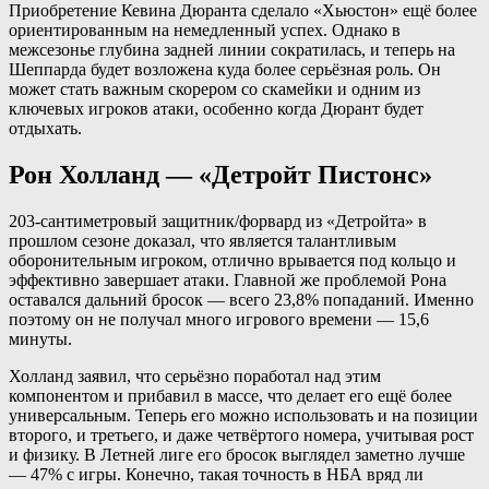
Приобретение Кевина Дюранта сделало «Хьюстон» ещё более
ориентированным на немедленный успех. Однако в
межсезонье глубина задней линии сократилась, и теперь на
Шеппарда будет возложена куда более серьёзная роль. Он
может стать важным скорером со скамейки и одним из
ключевых игроков атаки, особенно когда Дюрант будет
отдыхать.
Рон Холланд — «Детройт Пистонс»
203-сантиметровый защитник/форвард из «Детройта» в
прошлом сезоне доказал, что является талантливым
оборонительным игроком, отлично врывается под кольцо и
эффективно завершает атаки. Главной же проблемой Рона
оставался дальний бросок — всего 23,8% попаданий. Именно
поэтому он не получал много игрового времени — 15,6
минуты.
Холланд заявил, что серьёзно поработал над этим
компонентом и прибавил в массе, что делает его ещё более
универсальным. Теперь его можно использовать и на позиции
второго, и третьего, и даже четвёртого номера, учитывая рост
и физику. В Летней лиге его бросок выглядел заметно лучше
— 47% с игры. Конечно, такая точность в НБА вряд ли