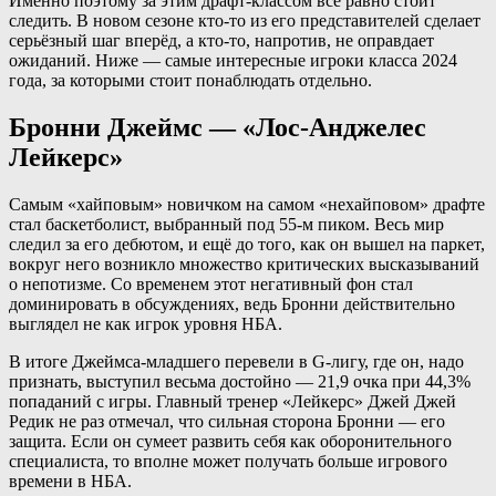
Именно поэтому за этим драфт-классом всё равно стоит
следить. В новом сезоне кто-то из его представителей сделает
серьёзный шаг вперёд, а кто-то, напротив, не оправдает
ожиданий. Ниже — самые интересные игроки класса 2024
года, за которыми стоит понаблюдать отдельно.
Бронни Джеймс — «Лос-Анджелес
Лейкерс»
Самым «хайповым» новичком на самом «нехайповом» драфте
стал баскетболист, выбранный под 55-м пиком. Весь мир
следил за его дебютом, и ещё до того, как он вышел на паркет,
вокруг него возникло множество критических высказываний
о непотизме. Со временем этот негативный фон стал
доминировать в обсуждениях, ведь Бронни действительно
выглядел не как игрок уровня НБА.
В итоге Джеймса-младшего перевели в G-лигу, где он, надо
признать, выступил весьма достойно — 21,9 очка при 44,3%
попаданий с игры. Главный тренер «Лейкерс» Джей Джей
Редик не раз отмечал, что сильная сторона Бронни — его
защита. Если он сумеет развить себя как оборонительного
специалиста, то вполне может получать больше игрового
времени в НБА.