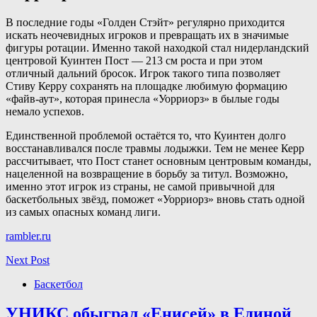
В последние годы «Голден Стэйт» регулярно приходится
искать неочевидных игроков и превращать их в значимые
фигуры ротации. Именно такой находкой стал нидерландский
центровой Куинтен Пост — 213 см роста и при этом
отличный дальний бросок. Игрок такого типа позволяет
Стиву Керру сохранять на площадке любимую формацию
«файв-аут», которая принесла «Уорриорз» в былые годы
немало успехов.
Единственной проблемой остаётся то, что Куинтен долго
восстанавливался после травмы лодыжки. Тем не менее Керр
рассчитывает, что Пост станет основным центровым команды,
нацеленной на возвращение в борьбу за титул. Возможно,
именно этот игрок из страны, не самой привычной для
баскетбольных звёзд, поможет «Уорриорз» вновь стать одной
из самых опасных команд лиги.
rambler.ru
Next Post
Баскетбол
УНИКС обыграл «Енисей» в Единой