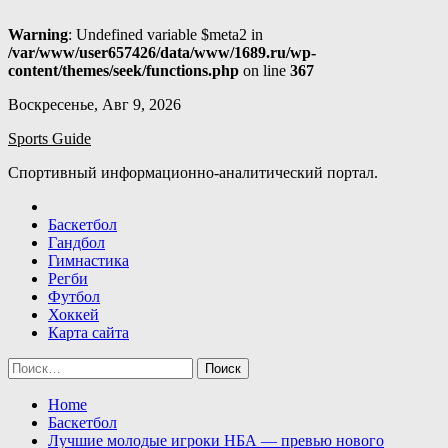
Warning
: Undefined variable $meta2 in
/var/www/user657426/data/www/1689.ru/wp-
content/themes/seek/functions.php
on line
367
Skip
Воскресенье, Авг 9, 2026
to
Sports Guide
content
Спортивный информационно-аналитический портал.
Баскетбол
Гандбол
Гимнастика
Регби
Футбол
Хоккей
Карта сайта
Найти:
Home
Баскетбол
Лучшие молодые игроки НБА — превью нового