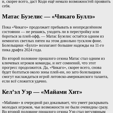
и, скорее всего, даст Коди ещё немало возможностей проявить
себя.
Матас Бузелис — «Чикаго Буллз»
Пока «Чикаго» продолжает пребывать в неопределённом
состоянии — не решаясь, уходить ли в перестройку или
бороться за плей-офф, — Матас Бузелис остаётся одним из
немногих светлых пятен на этом довольно тусклом фоне.
Болельщики «Буллз» возлагают большие надежды на 11-го
пика драфта 2024 года.
Во второй половине прошлого сезона Матас стал одним из
ключевых игроков команды, и нет сомнений, что этот
прогресс продолжится. Да, «Чикаго», скорее всего, снова
будет болтаться около зоны плей-ин, но зато болельщики
смогут наслаждаться игрой литовско-американского таланта,
если всё сложится удачно.
Кел’эл Уэр — «Майами Хит»
«Майами» в очередной раз доказывает, что умеет раскрывать
молодых игроков, чьи возможности не были очевидны сразу.
Во второй половине прошлого сезона Уэр стал регулярным