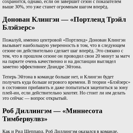
сохранится, однако, если он завершит сезон с показателем
выше 30%, это уже станет огромным шагом вперёд.
Донован Клингэн — «Портленд Трэйл
Блэйзерс»
Пожалуй, именно центровой «Портленд» Донован Клингэн
вызывает наибольшую уверенность в том, что в следующем
сезоне он действительно сделает шаг вперёд. Это связано с
тем, что в прошлом сезоне он проводил свои 20 минут за матч
на паркете очень качественно и на дистанции выглядел
заметно эффективнее Деандре Эйтона.
Теперь Эйтона в команде больше нет, и Клингэн будет
получать куда больше игрового времени. В теории «Блэйзерс»
в состоянии прибавить и даже попытаться зацепиться за зону
плей-ин, если действительно захотят. Но стоит ли им делать
это сейчас — вопрос открытый.
Роб Диллингэм — «Миннесота
Тимбервулвз»
Как и Рид Шеппард, Роб Диллингэм оказался в команде,