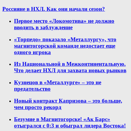
Россияне в НХЛ. Как они начали сезон?
Первое место «Локомотива» не должно
вводить в заблуждение
«Торпедо» показало «Металлургу», что
магнитогорской команде недостает еще
одного игрока
Из Национальной в Межконтинентальную.
Что делает НХЛ для захвата новых рынков
Кузнецов в «Металлурге» – это не
предательство
Новый контракт Капризова – это больше,
чем просто рекорд
Безумие в Магнитогорске! «Ак Барс»
отыгрался с 0:3 и обыграл лидера Востока!