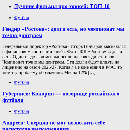
Лучшие фильмы про хоккей: ТОП-10
Футбол
Гендир «Ростова»: долги есть, но чемпионат мы
точно доиграем
Генеральный директор «Ростова» Игорь Гончаров высказался
о финансовом состоянии клуба. Фото: ФК «Ростов» «Долги
есть. Один из долгов мы выносили на совет директоров.
Чемпионат точно мы доиграем. Эти долги будут влиять на
лицензию на сезон-2026/27. Когда я в июне ездил в РФС, то
мне эту проблему обозначили. Мы на 12% […]
Футбол
Губерниев: Кокорин — позорище российского
футбола
Футбол
Андреев: Сперцян не мог позволить себе
расистские высказывания