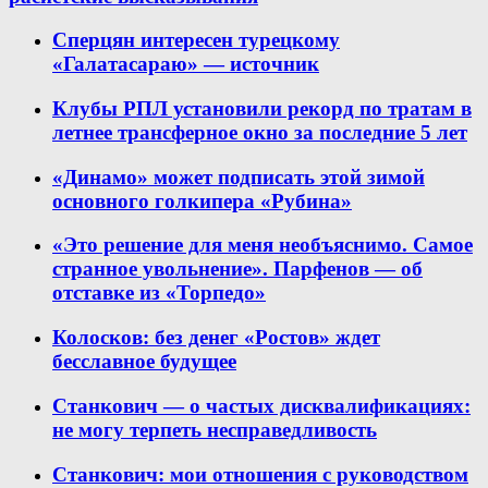
Сперцян интересен турецкому
«Галатасараю» — источник
Клубы РПЛ установили рекорд по тратам в
летнее трансферное окно за последние 5 лет
«Динамо» может подписать этой зимой
основного голкипера «Рубина»
«Это решение для меня необъяснимо. Самое
странное увольнение». Парфенов — об
отставке из «Торпедо»
Колосков: без денег «Ростов» ждет
бесславное будущее
Станкович — о частых дисквалификациях:
не могу терпеть несправедливость
Станкович: мои отношения с руководством