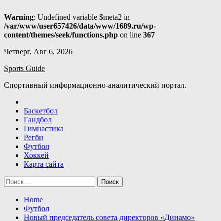
Warning
: Undefined variable $meta2 in
/var/www/user657426/data/www/1689.ru/wp-
content/themes/seek/functions.php
on line
367
Skip
Четверг, Авг 6, 2026
to
Sports Guide
content
Спортивный информационно-аналитический портал.
Баскетбол
Гандбол
Гимнастика
Регби
Футбол
Хоккей
Карта сайта
Найти:
Home
Футбол
Новый председатель совета директоров «Динамо»