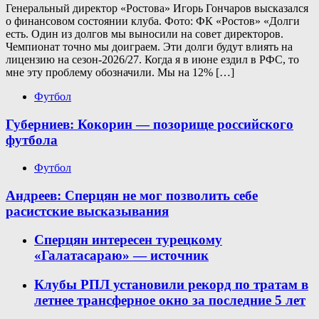
Генеральный директор «Ростова» Игорь Гончаров высказался
о финансовом состоянии клуба. Фото: ФК «Ростов» «Долги
есть. Один из долгов мы выносили на совет директоров.
Чемпионат точно мы доиграем. Эти долги будут влиять на
лицензию на сезон-2026/27. Когда я в июне ездил в РФС, то
мне эту проблему обозначили. Мы на 12% […]
Футбол
Губерниев: Кокорин — позорище российского
футбола
Футбол
Андреев: Сперцян не мог позволить себе
расистские высказывания
Сперцян интересен турецкому
«Галатасараю» — источник
Клубы РПЛ установили рекорд по тратам в
летнее трансферное окно за последние 5 лет