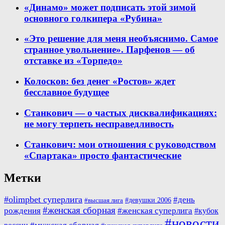
«Динамо» может подписать этой зимой
основного голкипера «Рубина»
«Это решение для меня необъяснимо. Самое
странное увольнение». Парфенов — об
отставке из «Торпедо»
Колосков: без денег «Ростов» ждет
бесславное будущее
Станкович — о частых дисквалификациях:
не могу терпеть несправедливость
Станкович: мои отношения с руководством
«Спартака» просто фантастические
Метки
#olimpbet суперлига
#день
#девушки 2006
#высшая лига
#женская сборная
рождения
#женская суперлига
#кубок
#новости