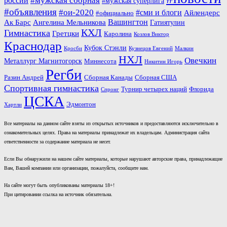
#мужская сборная
россии
#мужская суперлига
#объявления
#ои-2020
#сми и блоги
Айлендерс
#официально
Вашингтон
Ак Барс
Ангелина Мельникова
Гатиятулин
КХЛ
Гимнастика
Гретцки
Каролина
Козлов Виктор
Краснодар
Кубок Стэнли
Кросби
Кузнецов Евгений
Малкин
НХЛ
Овечкин
Металлург Магнитогорск
Миннесота
Никитин Игорь
Регби
Разин Андрей
Сборная Канады
Сборная США
Спортивная гимнастика
Турнир четырех наций
Флорида
Спронг
ЦСКА
Эдмонтон
Хартли
Все материалы на данном сайте взяты из открытых источников и предоставляются исключительно в
ознакомительных целях. Права на материалы принадлежат их владельцам. Администрация сайта
ответственности за содержание материала не несет.
Если Вы обнаружили на нашем сайте материалы, которые нарушают авторские права, принадлежащие
Вам, Вашей компании или организации, пожалуйста, сообщите нам.
На сайте могут быть опубликованы материалы 18+!
При цитировании ссылка на источник обязательна.