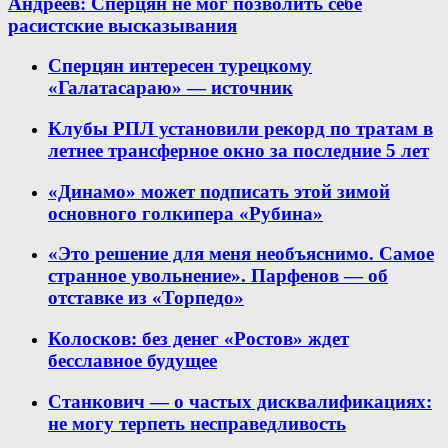
Андреев: Сперцян не мог позволить себе
расистские высказывания
Сперцян интересен турецкому
«Галатасараю» — источник
Клубы РПЛ установили рекорд по тратам в
летнее трансферное окно за последние 5 лет
«Динамо» может подписать этой зимой
основного голкипера «Рубина»
«Это решение для меня необъяснимо. Самое
странное увольнение». Парфенов — об
отставке из «Торпедо»
Колосков: без денег «Ростов» ждет
бесславное будущее
Станкович — о частых дисквалификациях:
не могу терпеть несправедливость