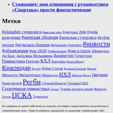
Станкович: мои отношения с руководством
«Спартака» просто фантастические
Метки
#olimpbet суперлига
#день
#девушки 2006
#высшая лига
#женская сборная
рождения
#женская суперлига
#кубок
#новости
#мужская сборная
россии
#мужская суперлига
#объявления
#ои-2020
#сми и блоги
Айлендерс
#официально
Вашингтон
Ак Барс
Ангелина Мельникова
Гатиятулин
КХЛ
Гимнастика
Гретцки
Каролина
Козлов Виктор
Краснодар
Кубок Стэнли
Кросби
Кузнецов Евгений
Малкин
НХЛ
Овечкин
Металлург Магнитогорск
Миннесота
Никитин Игорь
Регби
Разин Андрей
Сборная Канады
Сборная США
Спортивная гимнастика
Турнир четырех наций
Флорида
Спронг
ЦСКА
Эдмонтон
Хартли
Все материалы на данном сайте взяты из открытых источников и предоставляются исключительно в
ознакомительных целях. Права на материалы принадлежат их владельцам. Администрация сайта