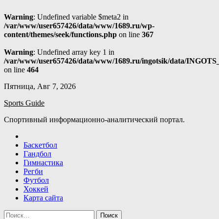
Warning
: Undefined variable $meta2 in
/var/www/user657426/data/www/1689.ru/wp-
content/themes/seek/functions.php
on line
367
Warning
: Undefined array key 1 in
/var/www/user657426/data/www/1689.ru/ingotsik/data/INGOTS
on line
464
Skip
Пятница, Авг 7, 2026
to
Sports Guide
content
Спортивный информационно-аналитический портал.
Баскетбол
Гандбол
Гимнастика
Регби
Футбол
Хоккей
Карта сайта
Найти: