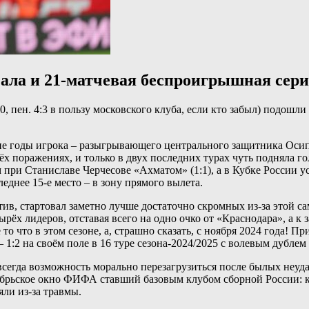
чала и 21-матчевая беспроигрышная се
пен. 4:3 в пользу московского клуба, если кто забыл) подошли
ие годы игрока – разыгрывающего центрального защитника Осипе
х поражениях, и только в двух последних турах чуть подняла г
ри Станиславе Черчесове «Ахматом» (1:1), а в Кубке России уст
днее 15-е место – в зону прямого вылета.
, стартовал заметно лучше достаточно скромных из-за этой са
рёх лидеров, отставая всего на одно очко от «Краснодара», а к 
о что в этом сезоне, а, страшно сказать, с ноября 2024 года! 
 1:2 на своём поле в 16 туре сезона-2024/2025 с волевым дублем
сегда возможность морально перезагрузиться после былых неуда
рьское окно ФИФА ставший базовым клубом сборной России: кра
яли из-за травмы.