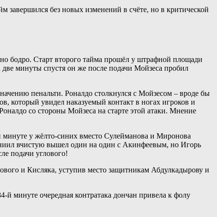
 завершился без новых изменений в счёте, но в критической
ьно бодро. Старт второго тайма прошёл у штрафной площади
 а две минуты спустя он же после подачи Мойзеса пробил
значению пенальти. Роналдо столкнулся с Мойзесом – вроде бы
ов, который увидел наказуемый контакт в ногах игроков и
 Роналдо со стороны Мойзеса на старте этой атаки. Мнение
0-й минуте у жёлто-синих вместо Сулейманова и Миронова
аниил вчистую вышел один на один с Акинфеевым, но Игорь
сле подачи углового!
угового и Кисляка, уступив место защитникам Абдулкадырову и
84-й минуте очередная контратака дончан привела к фолу