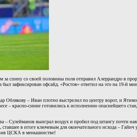
осом за спину со своей половины поля отправил Алеррандро в п
ца был зафиксирован офсайд. «Ростов» ответил на это на 19-й м
ар Облякову – Иван плотно выстрелил по центру ворот, и Ятимов
се – красно-синие готовились к исполнению опаснейшего станда
ва – Сулейманов выиграл воздух и пробил под штангу почти на
 ставшее в итоге ключевым для окончательного исхода – Гайич 
авив ЦСКА в меньшинстве!