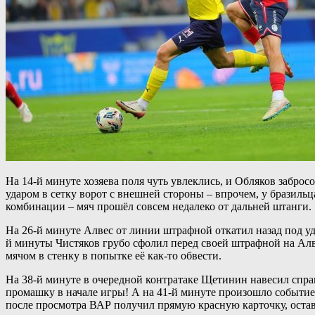
На 14-й минуте хозяева поля чуть увлеклись, и Обляков забр
ударом в сетку ворот с внешней стороны – впрочем, у бразиль
комбинации – мяч прошёл совсем недалеко от дальней штанги.
На 26-й минуте Алвес от линии штрафной откатил назад под уд
й минуты Чистяков грубо сфолил перед своей штрафной на Алве
мячом в стенку в попытке её как-то обвести.
На 38-й минуте в очередной контратаке Щетинин навесил спра
промашку в начале игры! А на 41-й минуте произошло событие,
после просмотра ВАР получил прямую красную карточку, ост