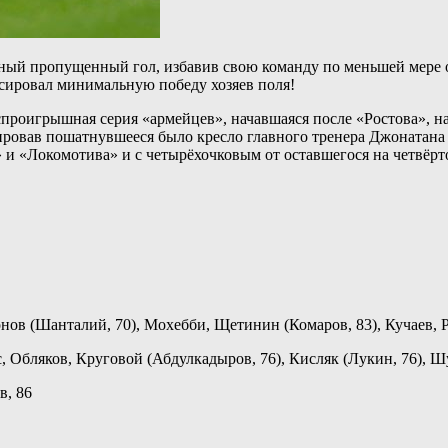
ый пропущенный гол, избавив свою команду по меньшей мере от
сировал минимальную победу хозяев поля!
проигрышная серия «армейцев», начавшаяся после «Ростова», на
сировав пошатнувшееся было кресло главного тренера Джонатана
 и «Локомотива» и с четырёхочковым от оставшегося на четвёр
нов (Шанталий, 70), Мохебби, Щетинин (Комаров, 83), Кучаев, Р
, Обляков, Круговой (Абдулкадыров, 76), Кисляк (Лукин, 76), Ш
в, 86