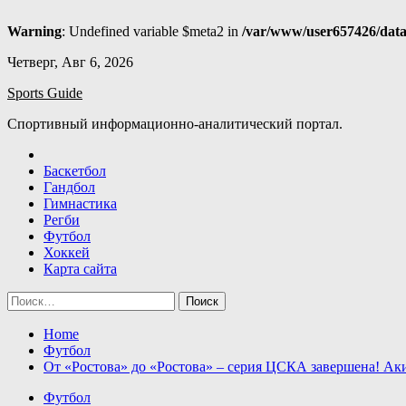
Warning
: Undefined variable $meta2 in
/var/www/user657426/data
Skip
Четверг, Авг 6, 2026
to
Sports Guide
content
Спортивный информационно-аналитический портал.
Баскетбол
Гандбол
Гимнастика
Регби
Футбол
Хоккей
Карта сайта
Найти:
Home
Футбол
От «Ростова» до «Ростова» – серия ЦСКА завершена! Ак
Футбол