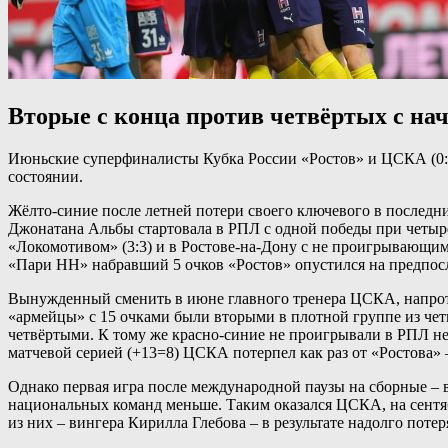
Вторые с конца против четвёртых с на
Июньские суперфиналисты Кубка России «Ростов» и ЦСКА (0:0, 
состоянии.
Жёлто-синие после летней потери своего ключевого в последн
Джонатана Альбы стартовала в РПЛ с одной победы при четырё
«Локомотивом» (3:3) и в Ростове-на-Дону с не проигрывающим п
«Пари НН» набравший 5 очков «Ростов» опустился на предпосле
Вынужденный сменить в июне главного тренера ЦСКА, напротив
«армейцы» с 15 очками были вторыми в плотной группе из четы
четвёртыми. К тому же красно-синие не проигрывали в РПЛ не т
матчевой серией (+13=8) ЦСКА потерпел как раз от «Ростова» –
Однако первая игра после международной паузы на сборные – в
национальных команд меньше. Таким оказался ЦСКА, на сентяб
из них – вингера Кирилла Глебова – в результате надолго потер