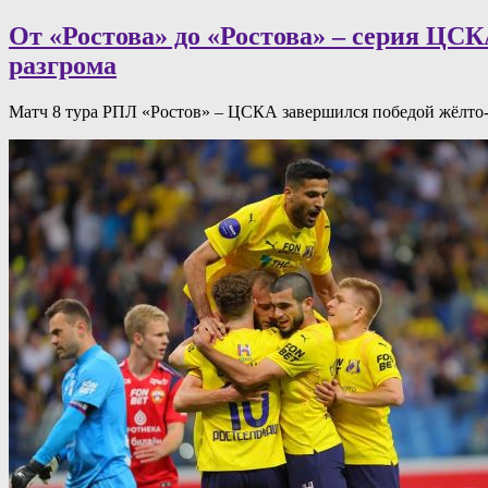
От «Ростова» до «Ростова» – серия ЦС
разгрома
Матч 8 тура РПЛ «Ростов» – ЦСКА завершился победой жёлто-си