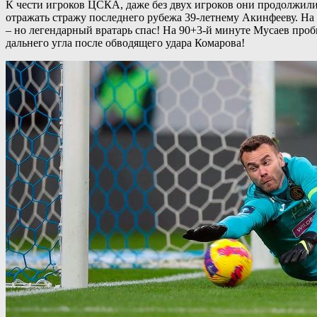
К чести игроков ЦСКА, даже без двух игроков они продолжили 
отражать стражу последнего рубежа 39-летнему Акинфееву. На 
– но легендарный вратарь спас! На 90+3-й минуте Мусаев про
дальнего угла после обводящего удара Комарова!