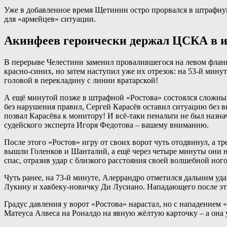
Уже в добавленное время Щетинин остро прорвался в штрафну
для «армейцев» ситуации.
Акинфеев героически держал ЦСКА в игр
В перерыве Челестини заменил провалившегося на левом флан
красно-синих, но затем наступил уже их отрезок: на 53-й мин
головой в перекладину с линии вратарской!
А ещё минутой позже в штрафной «Ростова» состоялся сложный 
без нарушения правил, Сергей Карасёв оставил ситуацию без 
позвал Карасёва к монитору! И всё-таки пенальти не был назна
судейского эксперта Игоря Федотова – вашему вниманию.
После этого «Ростов» игру от своих ворот чуть отодвинул, а 
вышли Голенков и Шанталий, а ещё через четыре минуты они н
спас, отразив удар с близкого расстояния своей волшебной но
Чуть ранее, на 73-й минуте, Алеррандро отметился дальним уд
Лукину и хавбеку-новичку Ди Лусиано. Нападающего после эт
Градус давления у ворот «Ростова» нарастал, но с нападением
Матеуса Алвеса на Роналдо на явную жёлтую карточку – а она у