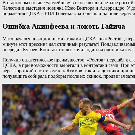
В стартовом составе «армейцев» в итоге вышли четыре россий
Челестини выставил новичка Жоао Виктора и Алеррандро. У д
поражения ЦСКА в РПЛ Голенков, зато вышли на поле вернув
Ошибка Акинфеева и локоть Гайича
Матч начался позиционными атаками ЦСКА, но «Ростов», пере
минуте этот прессинг дал отличный результат! Поддавливаемы
опередил Кучаев, Константин выскочил один на один и катнул 
Получив стратегическое преимущество, «Ростов» перешёл к его
ЦСКА, а при возможности выбегали в контратаки сами. При эт
через короткий пас низом: как Ятимов, так и защитники при п
полузащита собирала подборы после их скидок, продвигая зат