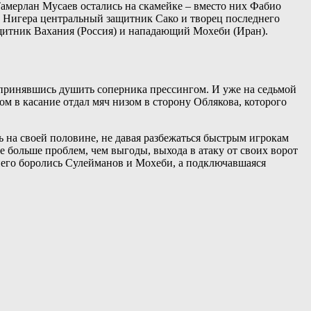
Тамерлан Мусаев остались на скамейке – вместо них Фабио
 Нигера центральный защитник Сако и творец последнего
итник Вахания (Россия) и нападающий Мохеби (Иран).
 принявшись душить соперника прессингом. И уже на седьмой
 в касание отдал мяч низом в сторону Облякова, которого
 на своей половине, не давая разбежаться быстрым игрокам
 больше проблем, чем выгоды, выхода в атаку от своих ворот
а него боролись Сулейманов и Мохеби, а подключавшаяся