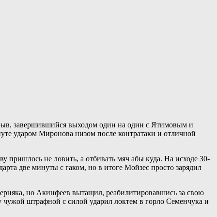
рорыв, завершившийся выходом один на один с Ятимовым и
инуте ударом Миронова низом после контратаки и отличной
у пришлось не ловить, а отбивать мяч абы куда. На исходе 30-
рта две минуты с гаком, но в итоге Мойзес просто зарядил
верняка, но Акинфеев вытащил, реабилитировавшись за свою
у чужой штрафной с силой ударил локтем в горло Семенчука и