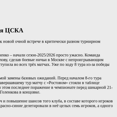
рия ЦСКА
 к новой очной встрече в критически разном турнирном
нко – начали сезон-2025/2026 просто ужасно. Команда
олову, сделав боевые ничьи в Москве с непроигрывающим
упила во всех трёх матчах. Уже по ходу 8 тура из-за победы
мой замены базовых ожиданий. Перед началом 8-го тура
завершавшему тур матчу с «Ростовом» стояли в таблице
При этом последнее поражение в чемпионате перед шикарной 21-
 Голенкова в концовке.
ч и повышение шансов того клуба, в составе которого игроков
сно-синие делегировали в неё целых семь игроков, а одного