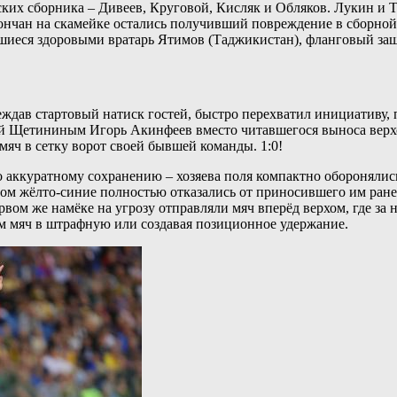
ских сборника – Дивеев, Круговой, Кисляк и Обляков. Лукин и 
ончан на скамейке остались получивший повреждение в сборной
шиеся здоровыми вратарь Ятимов (Таджикистан), фланговый защ
ждав стартовый натиск гостей, быстро перехватил инициативу,
й Щетининым Игорь Акинфеев вместо читавшегося выноса верхом
мяч в сетку ворот своей бывшей команды. 1:0!
 аккуратному сохранению – хозяева поля компактно оборонялись
ом жёлто-синие полностью отказались от приносившего им ранее
ервом же намёке на угрозу отправляли мяч вперёд верхом, где з
ем мяч в штрафную или создавая позиционное удержание.