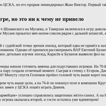
ю ЦСКА, но его прорыв ликвидировал Жоао Виктор. Первый тайм
е, но это ни к чему не привело
ге Шуманского на Мусаева, и Тамерлан включился в игру довол
уте Мусаев прокатил мяч низом совсем рядом с дальней штангой,
с судейской точки зрения эпизод, который едва не привёл к на
внимания. Однако её принялся рассматривать ВАР Евгений Булан
чен: детально изучив эпизод, Карасёв и Буланов выявили фол на
тренеры начали готовить замены для подуставших игроков. На 7
а пару создали отличный момент. Сыграв в стенку с Егором, Д
гой! Минуту спустя Голенков пробил головой чуть выше ворот по
аром чуть выше цели, а на 76-й он покинул поле в компании Кр
их замен у ЦСКА пошёл играть Дивеев.
 «армейцев» успешно справлялись защитники жёлто-синих. А на 
 игрока оказалась второй, и гости остались уже вдевятером!