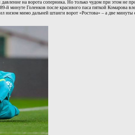
давление на ворота соперника. Но только чудом при этом не пр
89-й минуте Голенков после красивого паса пяткой Комарова вл
бил низом мимо дальней штанги ворот «Ростова» – а две минуты