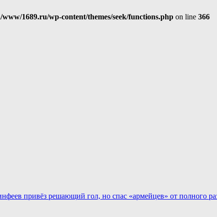
/www/1689.ru/wp-content/themes/seek/functions.php
on line
366
инфеев привёз решающий гол, но спас «армейцев» от полного ра