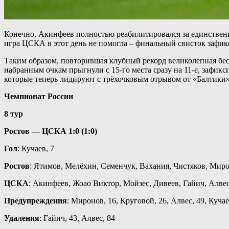
Конечно, Акинфеев полностью реабилитировался за единственн
игра ЦСКА в этот день не помогла – финальный свисток зафик
Таким образом, повторившая клубный рекорд великолепная бес
набранным очкам прыгнули с 15-го места сразу на 11-е, зафик
которые теперь лидируют с трёхочковым отрывом от «Балтики»
Чемпионат России
8 тур
Ростов — ЦСКА 1:0 (1:0)
Гол
: Кучаев, 7
Ростов
: Ятимов, Мелёхин, Семенчук, Вахания, Чистяков, Миро
ЦСКА
: Акинфеев, Жоао Виктор, Мойзес, Дивеев, Гайич, Алвес
Предупреждения
: Миронов, 16, Круговой, 26, Алвес, 49, Кучае
Удаления
: Гайич, 43, Алвес, 84