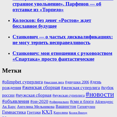
странное увольнение». Парфенов — об
отставке из «Торпедо»
Колосков: без денег «Ростов» ждет
бесславное будущее
Станкович — о частых дисквалификациях:
не могу терпеть несправедливость
Станкович: мои отношения с руководством
«Спартака» просто фантастические
Метки
#olimpbet суперлига
#день
#девушки 2006
#высшая лига
#женская сборная
рождения
#женская суперлига
#кубок
#новости
#мужская сборная
россии
#мужская суперлига
#объявления
#ои-2020
#сми и блоги
Айлендерс
#официально
Вашингтон
Ак Барс
Ангелина Мельникова
Гатиятулин
КХЛ
Гимнастика
Гретцки
Каролина
Козлов Виктор