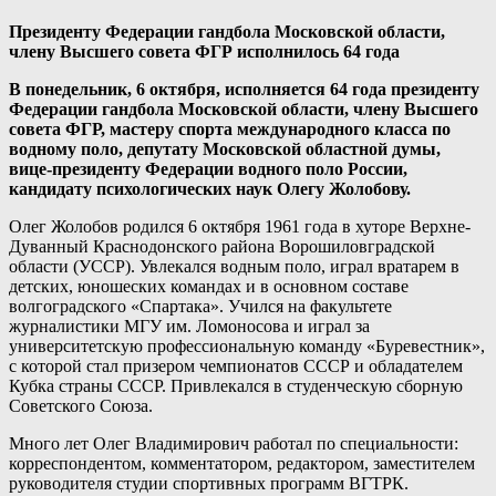
Президенту Федерации гандбола Московской области,
члену Высшего совета ФГР исполнилось 64 года
В понедельник, 6 октября, исполняется 64 года президенту
Федерации гандбола Московской области, члену Высшего
совета ФГР, мастеру спорта международного класса по
водному поло, депутату Московской областной думы,
вице-президенту Федерации водного поло России,
кандидату психологических наук Олегу Жолобову.
Олег Жолобов родился 6 октября 1961 года в хуторе Верхне-
Дуванный Краснодонского района Ворошиловградской
области (УССР). Увлекался водным поло, играл вратарем в
детских, юношеских командах и в основном составе
волгоградского «Спартака». Учился на факультете
журналистики МГУ им. Ломоносова и играл за
университетскую профессиональную команду «Буревестник»,
с которой стал призером чемпионатов СССР и обладателем
Кубка страны СССР. Привлекался в студенческую сборную
Советского Союза.
Много лет Олег Владимирович работал по специальности:
корреспондентом, комментатором, редактором, заместителем
руководителя студии спортивных программ ВГТРК.