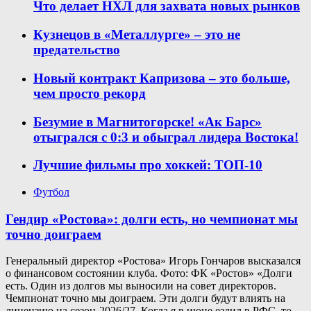
Что делает НХЛ для захвата новых рынков
Кузнецов в «Металлурге» – это не
предательство
Новый контракт Капризова – это больше,
чем просто рекорд
Безумие в Магнитогорске! «Ак Барс»
отыгрался с 0:3 и обыграл лидера Востока!
Лучшие фильмы про хоккей: ТОП-10
Футбол
Гендир «Ростова»: долги есть, но чемпионат мы
точно доиграем
Генеральный директор «Ростова» Игорь Гончаров высказался
о финансовом состоянии клуба. Фото: ФК «Ростов» «Долги
есть. Один из долгов мы выносили на совет директоров.
Чемпионат точно мы доиграем. Эти долги будут влиять на
лицензию на сезон-2026/27. Когда я в июне ездил в РФС, то