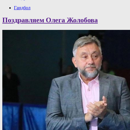
Гандбол
Поздравляем Олега Жолобова