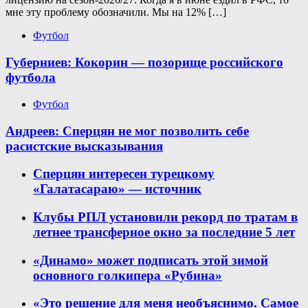
мне эту проблему обозначили. Мы на 12% […]
Футбол
Губерниев: Кокорин — позорище российского
футбола
Футбол
Андреев: Сперцян не мог позволить себе
расистские высказывания
Сперцян интересен турецкому
«Галатасараю» — источник
Клубы РПЛ установили рекорд по тратам в
летнее трансферное окно за последние 5 лет
«Динамо» может подписать этой зимой
основного голкипера «Рубина»
«Это решение для меня необъяснимо. Самое