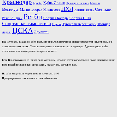
Краснодар
Кубок Стэнли
Кросби
Кузнецов Евгений
Малкин
НХЛ
Овечкин
Металлург Магнитогорск
Миннесота
Никитин Игорь
Регби
Разин Андрей
Сборная Канады
Сборная США
Спортивная гимнастика
Турнир четырех наций
Флорида
Спронг
ЦСКА
Эдмонтон
Хартли
Все материалы на данном сайте взяты из открытых источников и предоставляются исключительно в
ознакомительных целях. Права на материалы принадлежат их владельцам. Администрация сайта
ответственности за содержание материала не несет.
Если Вы обнаружили на нашем сайте материалы, которые нарушают авторские права, принадлежащие
Вам, Вашей компании или организации, пожалуйста, сообщите нам.
На сайте могут быть опубликованы материалы 18+!
При цитировании ссылка на источник обязательна.