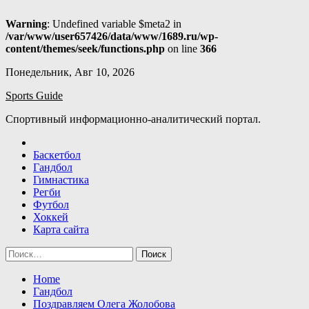
Warning
: Undefined variable $meta2 in
/var/www/user657426/data/www/1689.ru/wp-
content/themes/seek/functions.php
on line
366
Skip
Понедельник, Авг 10, 2026
to
Sports Guide
content
Спортивный информационно-аналитический портал.
Баскетбол
Гандбол
Гимнастика
Регби
Футбол
Хоккей
Карта сайта
Найти:
Home
Гандбол
Поздравляем Олега Жолобова