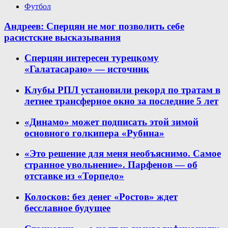
Футбол
Андреев: Сперцян не мог позволить себе
расистские высказывания
Сперцян интересен турецкому
«Галатасараю» — источник
Клубы РПЛ установили рекорд по тратам в
летнее трансферное окно за последние 5 лет
«Динамо» может подписать этой зимой
основного голкипера «Рубина»
«Это решение для меня необъяснимо. Самое
странное увольнение». Парфенов — об
отставке из «Торпедо»
Колосков: без денег «Ростов» ждет
бесславное будущее