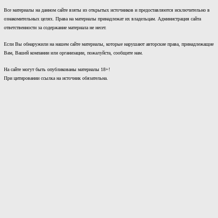
Все материалы на данном сайте взяты из открытых источников и предоставляются исключительно в
ознакомительных целях. Права на материалы принадлежат их владельцам. Администрация сайта
ответственности за содержание материала не несет.
Если Вы обнаружили на нашем сайте материалы, которые нарушают авторские права, принадлежащие
Вам, Вашей компании или организации, пожалуйста, сообщите нам.
На сайте могут быть опубликованы материалы 18+!
При цитировании ссылка на источник обязательна.