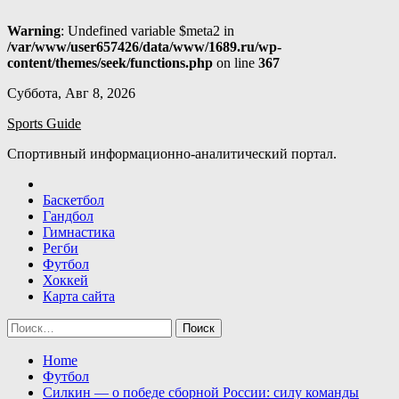
Warning
: Undefined variable $meta2 in
/var/www/user657426/data/www/1689.ru/wp-
content/themes/seek/functions.php
on line
367
Skip
Суббота, Авг 8, 2026
to
Sports Guide
content
Спортивный информационно-аналитический портал.
Баскетбол
Гандбол
Гимнастика
Регби
Футбол
Хоккей
Карта сайта
Найти:
Home
Футбол
Силкин — о победе сборной России: силу команды