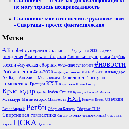
Станкович — о частых дисквалификациях:
не могу терпеть несправедливость
Станкович: мои отношения с руководством
«Спартака» просто фантастические
Метки
#olimpbet суперлига
#день
#девушки 2006
#высшая лига
#женская сборная
рождения
#женская суперлига
#кубок
#новости
#мужская сборная
россии
#мужская суперлига
#объявления
#ои-2020
#сми и блоги
Айлендерс
#официально
Вашингтон
Ак Барс
Ангелина Мельникова
Гатиятулин
КХЛ
Гимнастика
Гретцки
Каролина
Козлов Виктор
Краснодар
Кубок Стэнли
Кросби
Кузнецов Евгений
Малкин
НХЛ
Овечкин
Металлург Магнитогорск
Миннесота
Никитин Игорь
Регби
Разин Андрей
Сборная Канады
Сборная США
Спортивная гимнастика
Турнир четырех наций
Флорида
Спронг
ЦСКА
Эдмонтон
Хартли