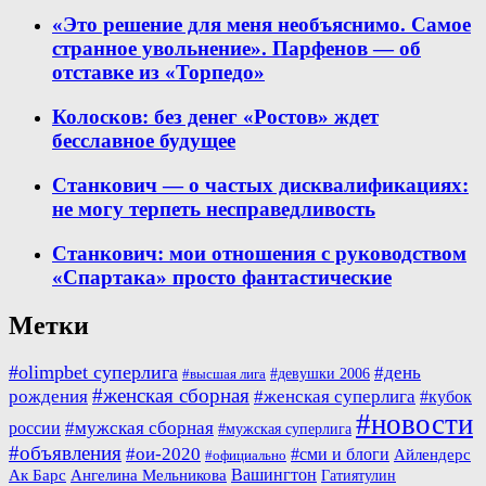
«Это решение для меня необъяснимо. Самое
странное увольнение». Парфенов — об
отставке из «Торпедо»
Колосков: без денег «Ростов» ждет
бесславное будущее
Станкович — о частых дисквалификациях:
не могу терпеть несправедливость
Станкович: мои отношения с руководством
«Спартака» просто фантастические
Метки
#olimpbet суперлига
#день
#девушки 2006
#высшая лига
#женская сборная
рождения
#женская суперлига
#кубок
#новости
#мужская сборная
россии
#мужская суперлига
#объявления
#ои-2020
#сми и блоги
Айлендерс
#официально
Вашингтон
Ак Барс
Ангелина Мельникова
Гатиятулин