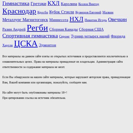
КХЛ
Гимнастика
Гретцки
Каролина
Козлов Виктор
Краснодар
Кубок Стэнли
Кросби
Кузнецов Евгений
Малкин
НХЛ
Овечкин
Металлург Магнитогорск
Миннесота
Никитин Игорь
Регби
Разин Андрей
Сборная Канады
Сборная США
Спортивная гимнастика
Турнир четырех наций
Флорида
Спронг
ЦСКА
Эдмонтон
Хартли
Все материалы на данном сайте взяты из открытых источников и предоставляются исключительно в
ознакомительных целях. Права на материалы принадлежат их владельцам. Администрация сайта
ответственности за содержание материала не несет.
Если Вы обнаружили на нашем сайте материалы, которые нарушают авторские права, принадлежащие
Вам, Вашей компании или организации, пожалуйста, сообщите нам.
На сайте могут быть опубликованы материалы 18+!
При цитировании ссылка на источник обязательна.