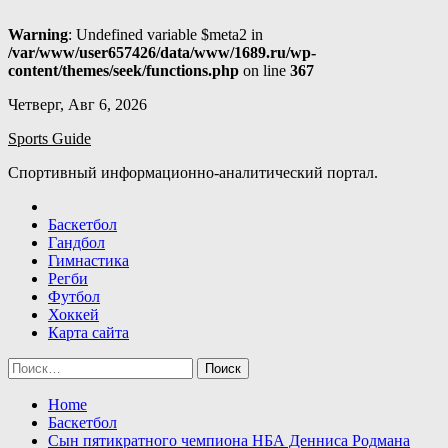
Warning
: Undefined variable $meta2 in
/var/www/user657426/data/www/1689.ru/wp-
content/themes/seek/functions.php
on line
367
Skip
Четверг, Авг 6, 2026
to
Sports Guide
content
Спортивный информационно-аналитический портал.
Баскетбол
Гандбол
Гимнастика
Регби
Футбол
Хоккей
Карта сайта
Найти:
Home
Баскетбол
Сын пятикратного чемпиона НБА Денниса Родмана