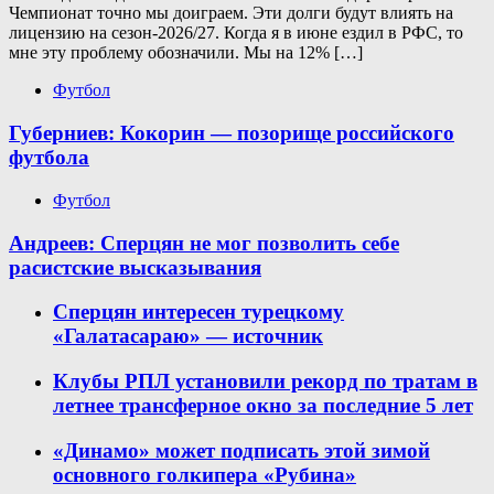
Чемпионат точно мы доиграем. Эти долги будут влиять на
лицензию на сезон-2026/27. Когда я в июне ездил в РФС, то
мне эту проблему обозначили. Мы на 12% […]
Футбол
Губерниев: Кокорин — позорище российского
футбола
Футбол
Андреев: Сперцян не мог позволить себе
расистские высказывания
Сперцян интересен турецкому
«Галатасараю» — источник
Клубы РПЛ установили рекорд по тратам в
летнее трансферное окно за последние 5 лет
«Динамо» может подписать этой зимой
основного голкипера «Рубина»