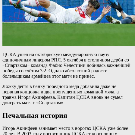
ЦСКА ушёл на октябрьскую международную паузу
единоличным лидером РПЛ. 5 октября в столичном дерби со
«Спартаком» команда Фабио Челестини добилась важнейшей
победы со счётом 3:2. Однако абсолютной радости
болельщикам армейцев этот матч не принёс.
Ложку дёгтя в банку победного мёда добавила даже не
нервная концовка и два пропущенных командой мяча, а
травма Игоря Акинфеева. Капитан ЦСКА вновь не сумел
доиграть матч с «Спартаком».
Печальная история
Игорь Акинфеев занимает место в воротах ЦСКА уже более
20 лет. В 2003 году воспитанник ЦСКА стал основным