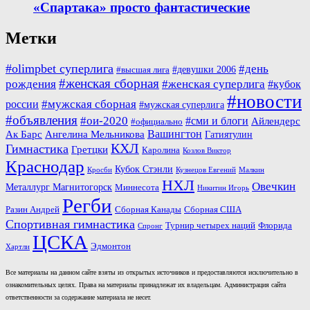
«Спартака» просто фантастические
Метки
#olimpbet суперлига
#день
#девушки 2006
#высшая лига
#женская сборная
рождения
#женская суперлига
#кубок
#новости
#мужская сборная
россии
#мужская суперлига
#объявления
#ои-2020
#сми и блоги
Айлендерс
#официально
Вашингтон
Ак Барс
Ангелина Мельникова
Гатиятулин
КХЛ
Гимнастика
Гретцки
Каролина
Козлов Виктор
Краснодар
Кубок Стэнли
Кросби
Кузнецов Евгений
Малкин
НХЛ
Овечкин
Металлург Магнитогорск
Миннесота
Никитин Игорь
Регби
Разин Андрей
Сборная Канады
Сборная США
Спортивная гимнастика
Турнир четырех наций
Флорида
Спронг
ЦСКА
Эдмонтон
Хартли
Все материалы на данном сайте взяты из открытых источников и предоставляются исключительно в
ознакомительных целях. Права на материалы принадлежат их владельцам. Администрация сайта
ответственности за содержание материала не несет.