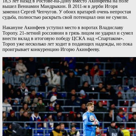
18,5 лет назад в Ростове-на-Дону вместо Акинфеева на поле
вышел Вениамин Мандрыкин. В 2011-м в дерби Игоря
заменил Сергей Чепчугов. У обоих вратарей очень непростая
судьба, полностью раскрыть свой потенциал они не сумели.
Накануне Акинфеев уступил место в воротах Владиславу
Торопу. 21-летний россиянин в грязь лицом не ударил и сумел
внести вклад в итоговую победу ЦСКА над «Спартаком».
Тороп уже несколько лет ходит в подающих надежды, но пока
проигрывает конкуренцию Игорю Акинфееву.