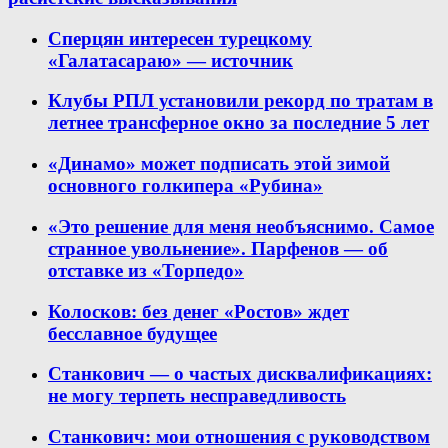
Сперцян интересен турецкому
«Галатасараю» — источник
Клубы РПЛ установили рекорд по тратам в
летнее трансферное окно за последние 5 лет
«Динамо» может подписать этой зимой
основного голкипера «Рубина»
«Это решение для меня необъяснимо. Самое
странное увольнение». Парфенов — об
отставке из «Торпедо»
Колосков: без денег «Ростов» ждет
бесславное будущее
Станкович — о частых дисквалификациях:
не могу терпеть несправедливость
Станкович: мои отношения с руководством