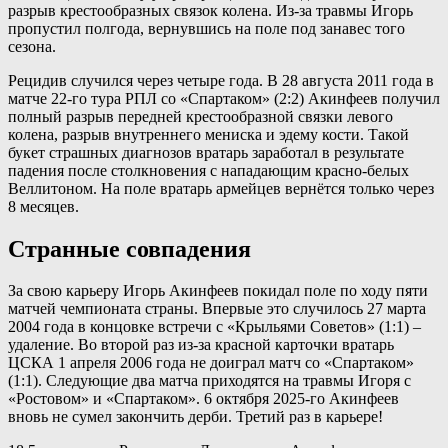
разрыв крестообразных связок колена. Из-за травмы Игорь
пропустил полгода, вернувшись на поле под занавес того
сезона.
Рецидив случился через четыре года. В 28 августа 2011 года в
матче 22-го тура РПЛ со «Спартаком» (2:2) Акинфеев получил
полный разрыв передней крестообразной связки левого
колена, разрыв внутреннего мениска и эдему кости. Такой
букет страшных диагнозов вратарь заработал в результате
падения после столкновения с нападающим красно-белых
Веллитоном. На поле вратарь армейцев вернётся только через
8 месяцев.
Странные совпадения
За свою карьеру Игорь Акинфеев покидал поле по ходу пяти
матчей чемпионата страны. Впервые это случилось 27 марта
2004 года в концовке встречи с «Крыльями Советов» (1:1) –
удаление. Во второй раз из-за красной карточки вратарь
ЦСКА 1 апреля 2006 года не доиграл матч со «Спартаком»
(1:1). Следующие два матча приходятся на травмы Игоря с
«Ростовом» и «Спартаком». 6 октября 2025-го Акинфеев
вновь не сумел закончить дерби. Третий раз в карьере!