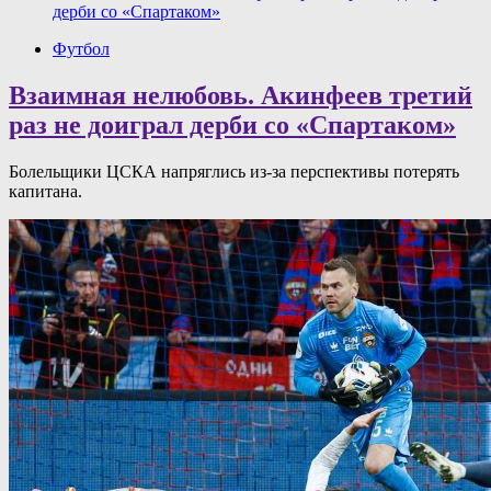
дерби со «Спартаком»
Футбол
Взаимная нелюбовь. Акинфеев третий
раз не доиграл дерби со «Спартаком»
Болельщики ЦСКА напряглись из-за перспективы потерять
капитана.