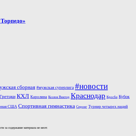
«Торпедо»
#новости
ужская сборная
#мужская суперлига
Краснодар
КХЛ
Гретцки
Кубок
Каролина
Козлов Виктор
Кросби
Спортивная гимнастика
рная США
Турнир четырех наций
Спронг
и за содержание материала не несет.