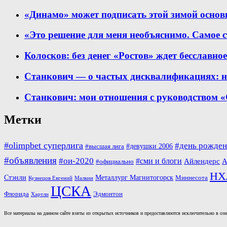
«Динамо» может подписать этой зимой основ
«Это решение для меня необъяснимо. Самое с
Колосков: без денег «Ростов» ждет бесславно
Станкович — о частых дисквалификациях: не
Станкович: мои отношения с руководством «
Метки
#olimpbet суперлига
#день рожден
#девушки 2006
#высшая лига
#объявления
#ои-2020
#сми и блоги
Айлендерс
А
#официально
НХ
Стэнли
Металлург Магнитогорск
Миннесота
Кузнецов Евгений
Малкин
ЦСКА
Флорида
Эдмонтон
Хартли
Все материалы на данном сайте взяты из открытых источников и предоставляются исключительно в озна