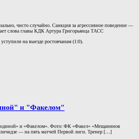
иально, чисто случайно. Санкция за агрессивное поведение —
дает слова главы КДК Артура Григорьянца ТАСС
ступили на выезде ростовчанам (1:0).
иной" и "Факелом"
 «Родиной» и «Факелом». Фото: ФК «Факел» «Мещанинов
личидзе — на пять матчей Первой лиги. Тренер […]