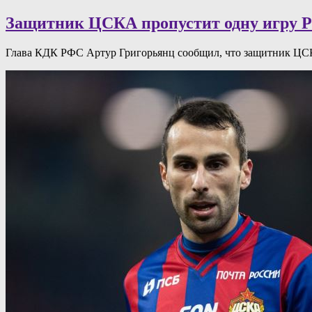
Защитник ЦСКА пропустит одну игру 
Глава КДК РФС Артур Григорьянц сообщил, что защитник ЦСК