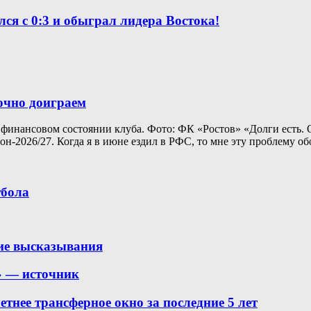
ся с 0:3 и обыграл лидера Востока!
точно доиграем
 финансовом состоянии клуба. Фото: ФК «Ростов» «Долги есть. 
зон-2026/27. Когда я в июне ездил в РФС, то мне эту проблему о
тбола
кие высказывания
» — источник
тнее трансферное окно за последние 5 лет