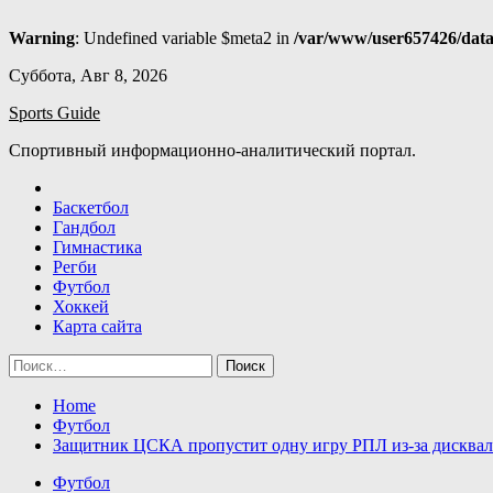
Warning
: Undefined variable $meta2 in
/var/www/user657426/data
Skip
Суббота, Авг 8, 2026
to
Sports Guide
content
Спортивный информационно-аналитический портал.
Баскетбол
Гандбол
Гимнастика
Регби
Футбол
Хоккей
Карта сайта
Найти:
Home
Футбол
Защитник ЦСКА пропустит одну игру РПЛ из-за дисква
Футбол