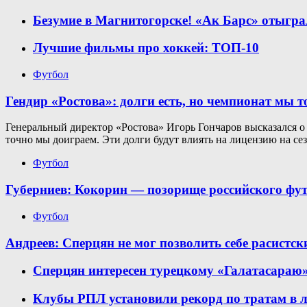
Безумие в Магнитогорске! «Ак Барс» отыграл
Лучшие фильмы про хоккей: ТОП-10
Футбол
Гендир «Ростова»: долги есть, но чемпионат мы 
Генеральный директор «Ростова» Игорь Гончаров высказался о
точно мы доиграем. Эти долги будут влиять на лицензию на се
Футбол
Губерниев: Кокорин — позорище российского фу
Футбол
Андреев: Сперцян не мог позволить себе расистс
Сперцян интересен турецкому «Галатасараю
Клубы РПЛ установили рекорд по тратам в ле