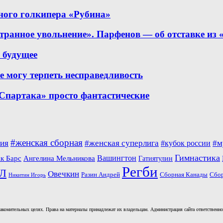
ного голкипера «Рубина»
транное увольнение». Парфенов — об отставке из 
е будущее
 могу терпеть несправедливость
Спартака» просто фантастические
#женская сборная
ия
#женская суперлига
#м
#кубок россии
Гимнастика
Вашингтон
к Барс
Ангелина Мельникова
Гатиятулин
Регби
Л
Овечкин
Разин Андрей
Сборная Канады
Сбо
Никитин Игорь
комительных целях. Права на материалы принадлежат их владельцам. Администрация сайта ответственност